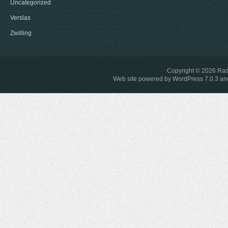
Uncategorized
Verslas
Zwilling
Copyright © 2026
Ras
Web site powered by
WordPress 7.0.3
and