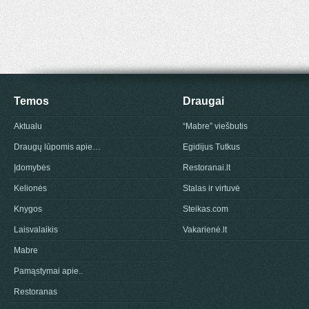
Temos
Draugai
Aktualu
“Mabre” viešbutis
Draugų lūpomis apie…
Egidijus Tutkus
Įdomybės
Restoranai.lt
Kelionės
Stalas ir virtuvė
Knygos
Steikas.com
Laisvalaikis
Vakarienė.lt
Mabre
Pamąstymai apie..
Restoranas