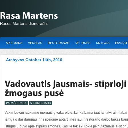
Rasos Martens dienoraštis
APIE MANE
VERSLAS
RESTORANAS
KELIONĖS
KNYGOS
PAMĄSTY
Archyvas October 14th, 2010
PARAŠĖ RASA
5 KOMENTARŲ
Vakar buvau jaukiame mergaičių vakarėlyje, kur kalbama jautriai, atvirai ir lab
temų ( o dar daugiau ir nespėjome aptarti, nes jau ir restorano darbo laikas baigės
įstrigusių buvo apie stiprius žmones. Kas jie tokie? Kokie jie? Dažniausiai stipr