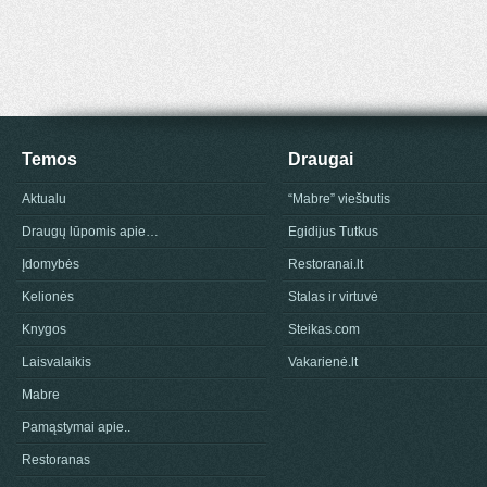
Temos
Draugai
Aktualu
“Mabre” viešbutis
Draugų lūpomis apie…
Egidijus Tutkus
Įdomybės
Restoranai.lt
Kelionės
Stalas ir virtuvė
Knygos
Steikas.com
Laisvalaikis
Vakarienė.lt
Mabre
Pamąstymai apie..
Restoranas