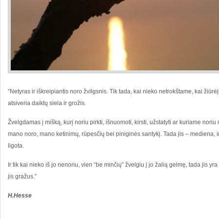
“Netyras ir iškreipiantis noro žvilgsnis. Tik tada, kai nieko netrokštame, kai žiūrėj
atsiveria daiktų siela ir grožis.
Žvelgdamas į mišką, kurį noriu pirkti, išnuomoti, kirsti, užstatyti ar kuriame noriu 
mano noro, mano ketinimų, rūpesčių bei piniginės santykį. Tada jis – mediena, ir
ligota.
Ir tik kai nieko iš jo nenoriu, vien “be minčių” žvelgiu į jo žalią gelmę, tada jis y
jis gražus.”
H.Hesse