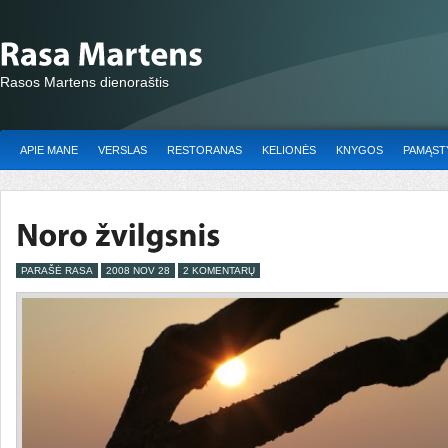
Rasos Martens dienoraštis
APIE MANE
VERSLAS
RESTORANAS
KELIONĖS
KNYGOS
PAMĄSTY
PARAŠĖ RASA
2008 NOV 28
2 KOMENTARŲ