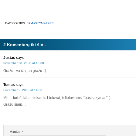
KATEGORIJOS:
PAMĄSTYMAI APIE..
2 Komentarų iki šiol.
Justas
says:
November 28, 2008 at 10:30
Gražu.. va čia jau gražu..:)
Tomas
says:
December 2, 2008 at 14:06
Mh… turbūt labai tinkantis Lietuvai, ir lietuviams, “pasisakymas” :)
Gražu šiaip…
Vardas
*