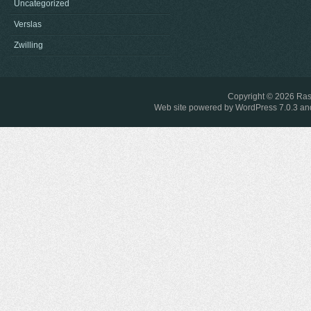
Uncategorized
Verslas
Zwilling
Copyright © 2026
Ras
Web site powered by
WordPress 7.0.3
and