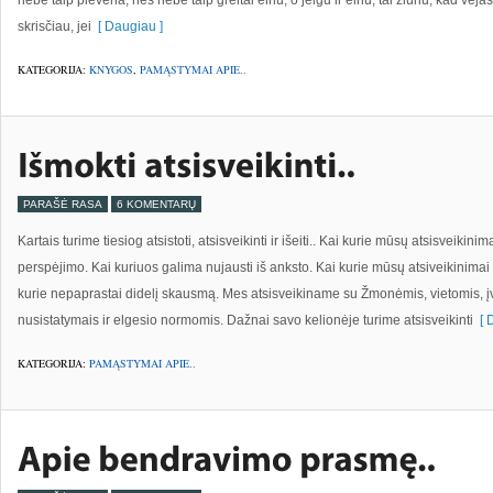
nebe taip plevena, nes nebe taip greitai einu, o jeigu ir einu, tai žiūriu, kad vėj
skrisčiau, jei
[ Daugiau ]
KATEGORIJA:
KNYGOS
,
PAMĄSTYMAI APIE..
PARAŠĖ RASA
6 KOMENTARŲ
Kartais turime tiesiog atsistoti, atsisveikinti ir išeiti.. Kai kurie mūsų atsisveikini
perspėjimo. Kai kuriuos galima nujausti iš anksto. Kai kurie mūsų atsiveikini
kurie nepaprastai didelį skausmą. Mes atsisveikiname su Žmonėmis, vietomis, 
nusistatymais ir elgesio normomis. Dažnai savo kelionėje turime atsisveikinti
[ D
KATEGORIJA:
PAMĄSTYMAI APIE..