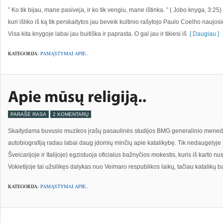
” Ko tik bijau, mane pasiveja, ir ko tik vengiu, mane ištinka. ” ( Jobo knyga, 3:25) I
kuri išliko iš ką tik perskaitytos jau beveik kultinio rašytojo Paulo Coelho naujo
Visa kita knygoje labai jau buitiška ir paprasta. O gal jau ir tikiesi iš
[ Daugiau ]
KATEGORIJA:
PAMĄSTYMAI APIE..
PARAŠĖ RASA
2 KOMENTARŲ
Skaitydama buvusio muzikos įrašų pasaulinės studijos BMG generalinio mened
autobiografiją radau labai daug įdomių minčių apie katalikybę. Tik nedaugelyje Eu
Šveicarijoje ir Italijoje) egzistuoja oficialus bažnyčios mokestis, kuris iš karto
Vokietijoje tai užsilikęs dalykas nuo Veimaro respublikos laikų, tačiau katalikų b
KATEGORIJA:
PAMĄSTYMAI APIE..