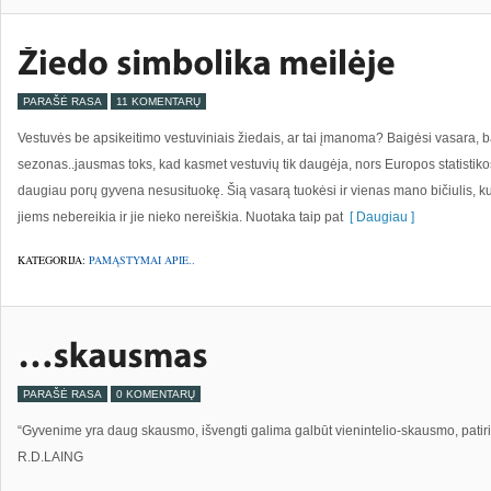
PARAŠĖ RASA
11 KOMENTARŲ
Vestuvės be apsikeitimo vestuviniais žiedais, ar tai įmanoma? Baigėsi vasara, b
sezonas..jausmas toks, kad kasmet vestuvių tik daugėja, nors Europos statistiko
daugiau porų gyvena nesusituokę. Šią vasarą tuokėsi ir vienas mano bičiulis, k
jiems nebereikia ir jie nieko nereiškia. Nuotaka taip pat
[ Daugiau ]
KATEGORIJA:
PAMĄSTYMAI APIE..
PARAŠĖ RASA
0 KOMENTARŲ
“Gyvenime yra daug skausmo, išvengti galima galbūt vienintelio-skausmo, patiri
R.D.LAING