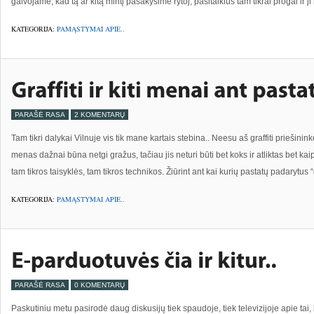
galvojame, kad tą ar kitą mintį pasakysime rytoj, pasitaikius tam tikrai progai ir 
KATEGORIJA:
PAMĄSTYMAI APIE..
PARAŠĖ RASA
2 KOMENTARŲ
Tam tikri dalykai Vilnuje vis tik mane kartais stebina.. Neesu aš graffiti priešinin
menas dažnai būna netgi gražus, tačiau jis neturi būti bet koks ir atliktas bet kai
tam tikros taisyklės, tam tikros technikos. Žiūrint ant kai kurių pastatų padarytus “g
KATEGORIJA:
PAMĄSTYMAI APIE..
PARAŠĖ RASA
0 KOMENTARŲ
Paskutiniu metu pasirodė daug diskusijų tiek spaudoje, tiek televizijoje apie tai,