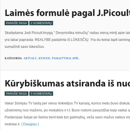
PARAŠĖ RASA
2 KOMENTARŲ
Skaitydama Jodi Picoult knygą ” Devyniolika minučių” radau vieną mintį apie laim
yra labai paprasta: REALYBĖ padalinta iš LŪKESČIŲ. Yra du keliai tapti laiming
sumažinti savo lūkesčius.
KATEGORIJA:
AKTUALU
,
KNYGOS
,
PAMĄSTYMAI APIE..
PARAŠĖ RASA
5 KOMENTARŲ
Vakar žiūrėjau TV laidą per viena Vokietijos TV kanalą, kurios metu buvo diskutuoj
užsiėmimų nuo mažens, po mokyklos ir t.t. Buvo rodomi pavyzdžiai kaip vaikai auk
Pastarojoje šalyje jei šeima bent kiek turi galimybių, veža savo mažus vaikus vi
mokslai ir
[ Daugiau ]