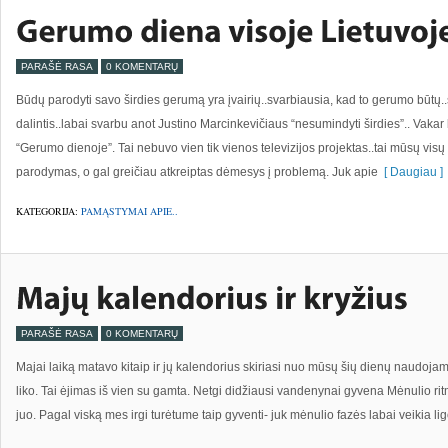
PARAŠĖ RASA
0 KOMENTARŲ
Būdų parodyti savo širdies gerumą yra įvairių..svarbiausia, kad to gerumo būtų..sv
dalintis..labai svarbu anot Justino Marcinkevičiaus “nesumindyti širdies”.. Vakar
“Gerumo dienoje”. Tai nebuvo vien tik vienos televizijos projektas..tai mūsų vi
parodymas, o gal greičiau atkreiptas dėmesys į problemą. Juk apie
[ Daugiau ]
KATEGORIJA:
PAMĄSTYMAI APIE..
PARAŠĖ RASA
0 KOMENTARŲ
Majai laiką matavo kitaip ir jų kalendorius skiriasi nuo mūsų šių dienų naudojamo.
liko. Tai ėjimas iš vien su gamta. Netgi didžiausi vandenynai gyvena Mėnulio ritmu,
juo. Pagal viską mes irgi turėtume taip gyventi- juk mėnulio fazės labai veikia lig