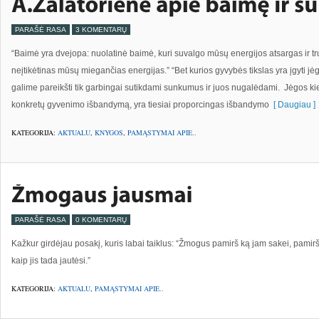
PARAŠĖ RASA
3 KOMENTARŲ
“Baimė yra dvejopa: nuolatinė baimė, kuri suvalgo mūsų energijos atsargas ir tru
neįtikėtinas mūsų miegančias energijas.” “Bet kurios gyvybės tikslas yra įgyti jėg
galime pareikšti tik garbingai sutikdami sunkumus ir juos nugalėdami. Jėgos k
konkretų gyvenimo išbandymą, yra tiesiai proporcingas išbandymo
[ Daugiau ]
KATEGORIJA:
AKTUALU
,
KNYGOS
,
PAMĄSTYMAI APIE..
PARAŠĖ RASA
0 KOMENTARŲ
Kažkur girdėjau posakį, kuris labai taiklus: “Žmogus pamirš ką jam sakei, pami
kaip jis tada jautėsi.”
KATEGORIJA:
AKTUALU
,
PAMĄSTYMAI APIE..