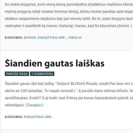
Ko siekia knygynas, kuris vieną dieną apmokęstina plastikinius maišelius klien
mylimą knygyną rašyti nelabai linksmą istoriją, tačiau visada parašau apie teigia
atsitikus neigiamiems dalykams taip pat nenoriu tylėti. Be to, patys knygyno darb
vadovybei ir paaiškinti ką manau. Kadangi, manau, kad šis klausimas įdomus
[ 
KATEGORIJA:
KNYGOS
,
PAMĄSTYMAI APIE..
,
VERSLAS
PARAŠĖ RASA
7 KOMENTARŲ
Šiandien gavau štai tokį laišką: “Subject: BLOGAS Rasyte, rasyk! Pas tave virs 
ateina po 100 lankytoju. Tu negali nerasyti:) ” Jį parašė mano artimas bičiulis. Ne
apsidžiaugiau. Kodėl? O gi todėl, kad iš tiesų jau buvau bepradedanti galvoti, kad
nebesigaus
[ Daugiau ]
KATEGORIJA:
PAMĄSTYMAI APIE..