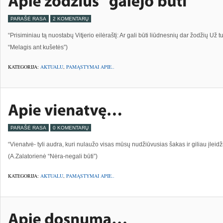
PARAŠĖ RASA
2 KOMENTARŲ
“Prisiminiau tą nuostabų Vitjerio eilėraštį: Ar gali būti liūdnesnių dar žodžių Už tu
“Melagis ant kušetės”)
KATEGORIJA:
AKTUALU
,
PAMĄSTYMAI APIE..
PARAŠĖ RASA
0 KOMENTARŲ
“Vienatvė- tyli audra, kuri nulaužo visas mūsų nudžiūvusias šakas ir giliau įle
(A.Zalatorienė “Nėra-negali būti”)
KATEGORIJA:
AKTUALU
,
PAMĄSTYMAI APIE..