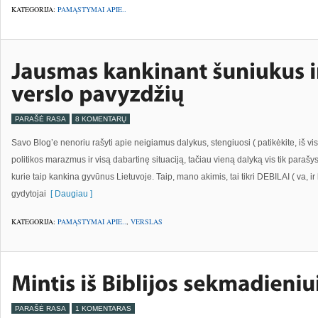
KATEGORIJA:
PAMĄSTYMAI APIE..
PARAŠĖ RASA
8 KOMENTARŲ
Savo Blog’e nenoriu rašyti apie neigiamus dalykus, stengiuosi ( patikėkite, iš vis
politikos marazmus ir visą dabartinę situaciją, tačiau vieną dalyką vis tik parašys
kurie taip kankina gyvūnus Lietuvoje. Taip, mano akimis, tai tikri DEBILAI ( va, ir
gydytojai
[ Daugiau ]
KATEGORIJA:
PAMĄSTYMAI APIE..
,
VERSLAS
PARAŠĖ RASA
1 KOMENTARAS