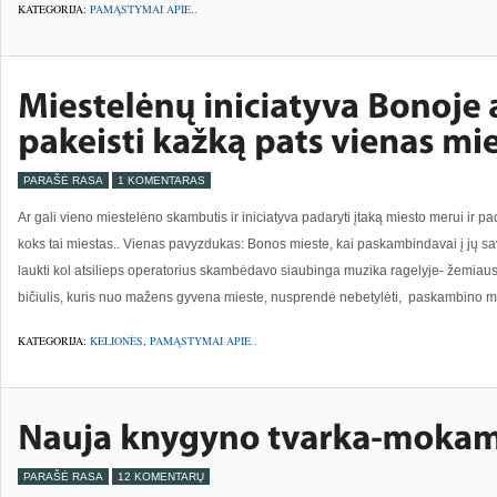
KATEGORIJA:
PAMĄSTYMAI APIE..
PARAŠĖ RASA
1 KOMENTARAS
Ar gali vieno miestelėno skambutis ir iniciatyva padaryti įtaką miesto merui ir p
koks tai miestas.. Vienas pavyzdukas: Bonos mieste, kai paskambindavai į jų sa
laukti kol atsilieps operatorius skambėdavo siaubinga muzika ragelyje- žemiaus
bičiulis, kuris nuo mažens gyvena mieste, nusprendė nebetylėti, paskambino m
KATEGORIJA:
KELIONĖS
,
PAMĄSTYMAI APIE..
PARAŠĖ RASA
12 KOMENTARŲ