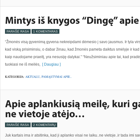
PARAŠĖ RASA
1 KOMENTARAS
“Žmonės visą gyvenimą gyvena nekreipdami dėmesio į savo jausmus. Ir tyla virs
kad viską prisiminsiu, o dabar žinau, kad žmonės pameta daiktus smėlyje ir kad ta
kaip naudojame praeitį, yra nesusiję dalykai.” “Neužsiminiau apie tai, kad pra
tuokiasi ne iš meilės,
[ Daugiau ]
KATEGORIJA:
AKTUALU
,
PAMĄSTYMAI APIE..
PARAŠĖ RASA
2 KOMENTARŲ
Juk kartais ima ir atsitinka, kad ji aplanko visai ne laiku..ne vietoje..ir tada imi 