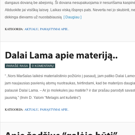
dangaus dovaną be abejonių. Ši dovana nesupakuojama ir nesurišama kaspinėl
Atiduokite jai visišką laisvę. Laikas viską išspręs pats. Neverta nei jo skubinti, nei
dėkinga dievams už nuostabiausią
[ Daugiau ]
KATEGORIJA:
AKTUALU
,
PAMĄSTYMAI APIE..
PARAŠĖ RASA
0 KOMENTARŲ
“..Nors Maršalas laikėsi materialistinio požiūrio į pasaulį, jam patiko Dalai La
jam naujausias pavienių atomų nuotraukas, tvirtindami, kad be materijos daugia
palausė Dalai Lama. – Ar jo molekules jau matėte? ir dar prašau parodyti savast
jausmą.” (Irvin D. Yalom “Melagis ant kušetės”)
KATEGORIJA:
AKTUALU
,
PAMĄSTYMAI APIE..