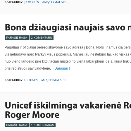
KATEGORIJA:
ĮDOMYBĖS
,
PAMĄSTYMAI APIE..
PARAŠĖ RASA
2 KOMENTARŲ
Pagaliau ir oficialiai perregistravome savo adresą į Boną. Nors į namus čia per
vis nebūdavo noro tvarkyti visus popierius. Manęs jau nestebino tai, kad viskas vy
nuo vieno langelio prie kito, tačiau nustebino viena labai įdomi idėja, kurią linkiu 
prisiregistruoji savivaldybėje,
[ Daugiau ]
KATEGORIJA:
KELIONĖS
,
PAMĄSTYMAI APIE..
PARAŠĖ RASA
1 KOMENTARAS