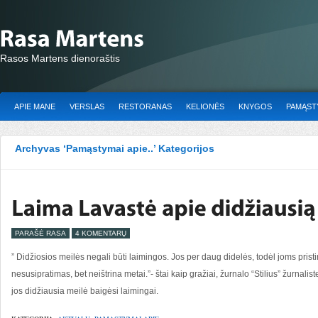
Rasos Martens dienoraštis
APIE MANE
VERSLAS
RESTORANAS
KELIONĖS
KNYGOS
PAMĄSTY
Archyvas ‘Pamąstymai apie..’ Kategorijos
PARAŠĖ RASA
4 KOMENTARŲ
” Didžiosios meilės negali būti laimingos. Jos per daug didelės, todėl joms prist
nesusipratimas, bet neištrina metai.”- štai kaip gražiai, žurnalo “Stilius” žurnali
jos didžiausia meilė baigėsi laimingai.