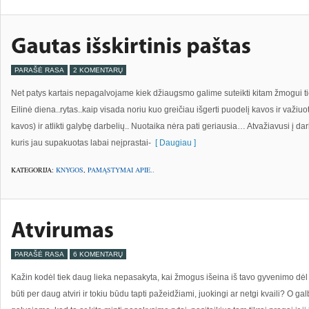
PARAŠĖ RASA
2 KOMENTARŲ
Net patys kartais nepagalvojame kiek džiaugsmo galime suteikti kitam žmogui t
Eilinė diena..rytas..kaip visada noriu kuo greičiau išgerti puodelį kavos ir važiuo
kavos) ir atlikti galybę darbelių.. Nuotaika nėra pati geriausia… Atvažiavusi į d
kuris jau supakuotas labai neįprastai-
[ Daugiau ]
KATEGORIJA:
KNYGOS
,
PAMĄSTYMAI APIE..
PARAŠĖ RASA
6 KOMENTARŲ
Kažin kodėl tiek daug lieka nepasakyta, kai žmogus išeina iš tavo gyvenimo dėl v
būti per daug atviri ir tokiu būdu tapti pažeidžiami, juokingi ar netgi kvaili? O 