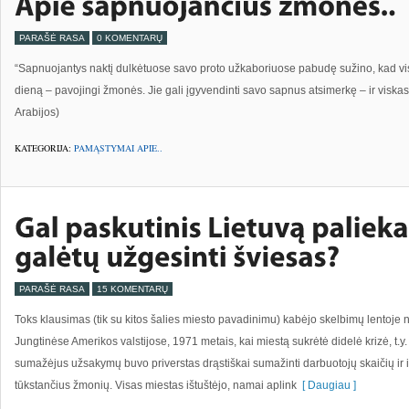
PARAŠĖ RASA
0 KOMENTARŲ
“Sapnuojantys naktį dulkėtuose savo proto užkaboriuose pabudę sužino, kad vi
dieną – pavojingi žmonės. Jie gali įgyvendinti savo sapnus atsimerkę – ir viska
Arabijos)
KATEGORIJA:
PAMĄSTYMAI APIE..
PARAŠĖ RASA
15 KOMENTARŲ
Toks klausimas (tik su kitos šalies miesto pavadinimu) kabėjo skelbimų lentoje ne
Jungtinėse Amerikos valstijose, 1971 metais, kai miestą sukrėtė didelė krizė, t.
sumažėjus užsakymų buvo priverstas drąstiškai sumažinti darbuotojų skaičių ir i
tūkstančius žmonių. Visas miestas ištuštėjo, namai aplink
[ Daugiau ]