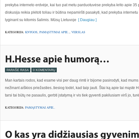
prekyba interneto erdvėje, kai tuo pat metu parduotuvėse prekyba krito apie 35 pr
diskusija reikia plėtoti toliau ir būtina nepamiršti pasakyti, kad prekyba internet
lyginant su kitomis šalimis. Mūsų Lietuvoje
[ Daugiau ]
KATEGORIJA:
KNYGOS
,
PAMĄSTYMAI APIE..
,
VERSLAS
PARAŠĖ RASA
0 KOMENTARŲ
Man kartais rodos, kad esame visi per daug rimti ir bijome pasirodyti, kad mums li
nežinant aiškios priežasties..tiesiog todėl, kad taip jauti. Štai ką apie tai mąst
tarsi tai būtų ne pasaulis, gerbti įstatymą ir vis tiek gyventi pakilusiam virš jo, tur
KATEGORIJA:
PAMĄSTYMAI APIE..