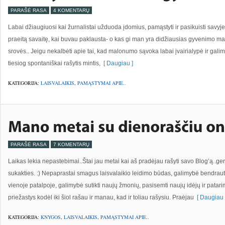
PARAŠĖ RASA
4 KOMENTARŲ
Labai džiaugiuosi kai žurnalistai užduoda įdomius, pamąstyti ir pasikuisti savyje
praeitą savaitę, kai buvau paklausta- o kas gi man yra didžiausias gyvenimo ma
srovės.. Jeigu nekalbėti apie tai, kad malonumo sąvoka labai įvairialypė ir galima 
tiesiog spontaniškai rašytis mintis,
[ Daugiau ]
KATEGORIJA:
LAISVALAIKIS
,
PAMĄSTYMAI APIE..
PARAŠĖ RASA
7 KOMENTARŲ
Laikas lekia nepastebimai..Štai jau metai kai aš pradėjau rašyti savo Blog’ą..ge
sukakties. :) Nepaprastai smagus laisvalaikio leidimo būdas, galimybė bendra
vienoje patalpoje, galimybė sutikti naujų žmonių, pasisemti naujų idėjų ir patarimų
priežastys kodėl iki šiol rašau ir manau, kad ir toliau rašysiu. Praėjau
[ Daugiau 
KATEGORIJA:
KNYGOS
,
LAISVALAIKIS
,
PAMĄSTYMAI APIE..