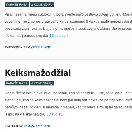
PARAŠĖ RASA
2 KOMENTARŲ
Visai neseniai viena sutuoktinių pora šventė savo vestuvių 60-ąjį jubiliejų. Mana
gyvenime. Tie žmonės pragyveno karus, užaugino 8 vaikus, matė nepaprastai d
bet visada žiūri į vienas kitą pilnomis meilės ir susižavėjimo akimis. Jie eina pas
išeidamas į parduotuvę dar
[ Daugiau ]
KATEGORIJA:
PAMĄSTYMAI APIE..
PARAŠĖ RASA
4 KOMENTARŲ
Neesu šventuolė ir jokiu būdu nesakau, kad aš nesikeikiu.. Ne, aš tai darau netgi
stengiuosi, kad tie keiksmažodžiai bent jau būtų reti ir tikrai ne per “riebūs”.. 
parašyti- neesu to dariusi niekada ir manau, kad tik retas iš mūsų tai galėtų pa
išsprūsta visiškai netyčia,
[ Daugiau ]
KATEGORIJA:
PAMĄSTYMAI APIE..