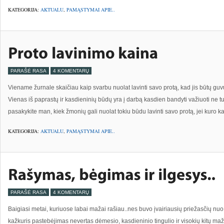
KATEGORIJA:
AKTUALU
,
PAMĄSTYMAI APIE..
PARAŠĖ RASA
4 KOMENTARŲ
Viename žurnale skaičiau kaip svarbu nuolat lavinti savo protą, kad jis būtų guv
Vienas iš paprastų ir kasdieninių būdų yra į darbą kasdien bandyti važiuoti ne tuo 
pasakykite man, kiek žmonių gali nuolat tokiu būdu lavinti savo protą, jei kuro 
KATEGORIJA:
AKTUALU
,
PAMĄSTYMAI APIE..
PARAŠĖ RASA
4 KOMENTARŲ
Baigiasi metai, kuriuose labai mažai rašiau..nes buvo įvairiausių priežasčių nuo
kažkuris pastebėjimas nevertas dėmesio, kasdieninio tingulio ir visokių kitų maž