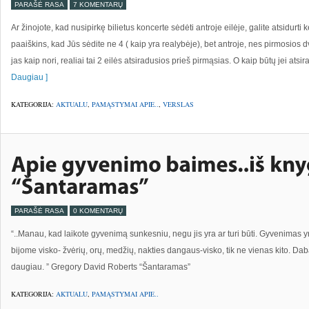
PARAŠĖ RASA
7 KOMENTARŲ
Ar žinojote, kad nusipirkę bilietus koncerte sėdėti antroje eilėje, galite atsidurti 
paaiškins, kad Jūs sėdite ne 4 ( kaip yra realybėje), bet antroje, nes pirmosios dv
jas kaip nori, realiai tai 2 eilės atsiradusios prieš pirmąsias. O kaip būtų jei ats
Daugiau ]
KATEGORIJA:
AKTUALU
,
PAMĄSTYMAI APIE..
,
VERSLAS
PARAŠĖ RASA
0 KOMENTARŲ
“..Manau, kad laikote gyvenimą sunkesniu, negu jis yra ar turi būti. Gyvenimas y
bijome visko- žvėrių, orų, medžių, nakties dangaus-visko, tik ne vienas kito. Dab
daugiau. ” Gregory David Roberts “Šantaramas”
KATEGORIJA:
AKTUALU
,
PAMĄSTYMAI APIE..