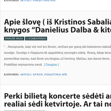
KATEGORIJA:
AKTUALU
,
PAMĄSTYMAI APIE..
PARAŠĖ RASA
1 KOMENTARAS
“…Nesuprantu, kaip visi nori tos šlovės, verčiasi per galvą dėl kiekvienos laikrašč
suvalgo. Suvalgo ir išspjauna tik apgailėtiną vynuogės odelę. Išnarą, kitaip tar
asmeniškai manau, kad šlovė yra blogiau už heroiną. Mačiau, kas darosi tiems,
Praktiškai neįmanoma mesti.
[ Daugiau ]
KATEGORIJA:
AKTUALU
,
KNYGOS
,
PAMĄSTYMAI APIE..