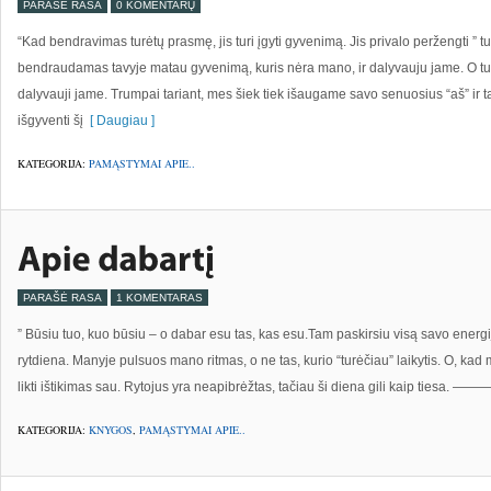
PARAŠĖ RASA
0 KOMENTARŲ
“Kad bendravimas turėtų prasmę, jis turi įgyti gyvenimą. Jis privalo peržengti ” tu i
bendraudamas tavyje matau gyvenimą, kuris nėra mano, ir dalyvauju jame. O t
dalyvauji jame. Trumpai tariant, mes šiek tiek išaugame savo senuosius “aš” 
išgyventi šį
[ Daugiau ]
KATEGORIJA:
PAMĄSTYMAI APIE..
PARAŠĖ RASA
1 KOMENTARAS
” Būsiu tuo, kuo būsiu – o dabar esu tas, kas esu.Tam paskirsiu visą savo energ
rytdiena. Manyje pulsuos mano ritmas, o ne tas, kurio “turėčiau” laikytis. O, ka
likti ištikimas sau. Rytojus yra neapibrėžtas, tačiau ši diena gili kaip tiesa. —
KATEGORIJA:
KNYGOS
,
PAMĄSTYMAI APIE..