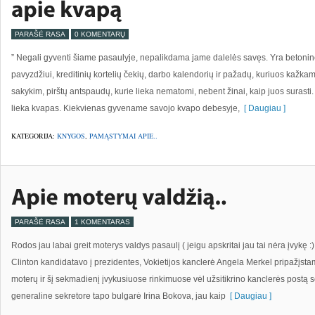
PARAŠĖ RASA
0 KOMENTARŲ
” Negali gyventi šiame pasaulyje, nepalikdama jame dalelės savęs. Yra betoninė
pavyzdžiui, kreditinių kortelių čekių, darbo kalendorių ir pažadų, kuriuos kaž
sakykim, pirštų antspaudų, kurie lieka nematomi, nebent žinai, kaip juos surasti. B
lieka kvapas. Kiekvienas gyvename savojo kvapo debesyje,
[ Daugiau ]
KATEGORIJA:
KNYGOS
,
PAMĄSTYMAI APIE..
PARAŠĖ RASA
1 KOMENTARAS
Rodos jau labai greit moterys valdys pasaulį ( jeigu apskritai jau tai nėra įvykę :
Clinton kandidatavo į prezidentes, Vokietijos kanclerė Angela Merkel pripažįsta
moterų ir šį sekmadienį įvykusiuose rinkimuose vėl užsitikrino kanclerės pos
generaline sekretore tapo bulgarė Irina Bokova, jau kaip
[ Daugiau ]