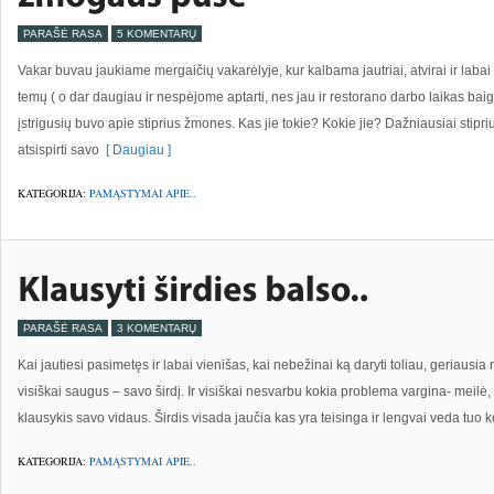
PARAŠĖ RASA
5 KOMENTARŲ
Vakar buvau jaukiame mergaičių vakarėlyje, kur kalbama jautriai, atvirai ir lab
temų ( o dar daugiau ir nespėjome aptarti, nes jau ir restorano darbo laikas baigės
įstrigusių buvo apie stiprius žmones. Kas jie tokie? Kokie jie? Dažniausiai stipr
atsispirti savo
[ Daugiau ]
KATEGORIJA:
PAMĄSTYMAI APIE..
PARAŠĖ RASA
3 KOMENTARŲ
Kai jautiesi pasimetęs ir labai vienišas, kai nebežinai ką daryti toliau, geriausia 
visiškai saugus – savo širdį. Ir visiškai nesvarbu kokia problema vargina- meilė, 
klausykis savo vidaus. Širdis visada jaučia kas yra teisinga ir lengvai veda tuo kel
KATEGORIJA:
PAMĄSTYMAI APIE..