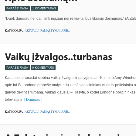
PARAŠĖ RASA
1 KOMENTARAS
“Duok daugiau nei gali, imk mažiau nei reikia-tai bus tikrasis dosnumas.” (A.Zala
KATEGORIJA:
AKTUALU
,
PAMĄSTYMAI APIE..
PARAŠĖ RASA
0 KOMENTARŲ
Kartais nepaprastai stebina vaikų įžvalgos ir palyginimai : Kai mirė Amy Winehou
apie tai iš Londono pranešė matyt indų kilmės policininkas vilkintis policininko
galvos dėvintis turbaną. Vaikas klausia: – Rasyte, o kodėl Londone policininkas 
televizija ir
[ Daugiau ]
KATEGORIJA:
AKTUALU
,
PAMĄSTYMAI APIE..