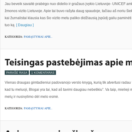
Jau beveik savaitė prabėgo nuo didelio ir gražaus įvykio Lietuvoje- UNICEF a
žmonos vizito Lietuvoje. Apie tai buvo rašyta daug spaudoje, tačiau aš noriu šie
kai žurnalistai klausia kas šio vizito metu paliko didžiausią įspūdį galiu paminėt
tuo ką
[ Daugiau ]
KATEGORIJA:
PAMĄSTYMAI APIE..
PARAŠĖ RASA
1 KOMENTARAS
Vienas draugas gimtadieniui padovanojo verslo knygą, kurią tik atvertusi radau to
kad tu meluoji, Blogai yra tai, kad aš tavimi daugiau nebetikiu”. Va taip, mielieji
melų ir nusivylimo dėl melo esmė.
KATEGORIJA:
PAMĄSTYMAI APIE..