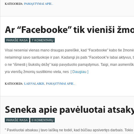
KATEGORIJA:
PAMĄSTYMAI APIE..
PARAŠĖ RASA
7 KOMENTARŲ
Visai neseniai vienas mano draugas pareiškė, kad “Facebooke” kabo tie žmonės, 
nelaimingi savo santuokoje ir pan. Kadangi jis pats “Facebook”e labai aktyvus, t
o ne “išmesti į šiukslių dėžę” kaip pavyduolio pamąstymus. Taigi, man asmenišk
yra vienišų žmonių susitikimo vieta, nes
[ Daugiau ]
KATEGORIJA:
LAISVALAIKIS
,
PAMĄSTYMAI APIE..
PARAŠĖ RASA
0 KOMENTARŲ
” Pavėluotai atsakau į tavo laišką ne todėl, kad būčiau apsivertęs darbais. Tokio