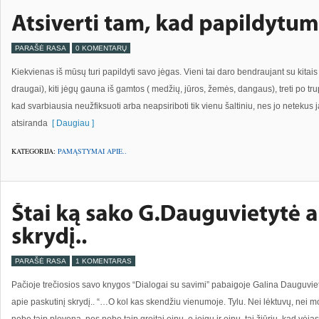
PARAŠĖ RASA
0 KOMENTARŲ
Kiekvienas iš mūsų turi papildyti savo jėgas. Vieni tai daro bendraujant su kitais
draugai), kiti jėgų gauna iš gamtos ( medžių, jūros, žemės, dangaus), treti po trupu
kad svarbiausia neužfiksuoti arba neapsiriboti tik vienu šaltiniu, nes jo netekus 
atsiranda
[ Daugiau ]
KATEGORIJA:
PAMĄSTYMAI APIE..
PARAŠĖ RASA
1 KOMENTARAS
Pačioje trečiosios savo knygos “Dialogai su savimi” pabaigoje Galina Dauguvietyt
apie paskutinį skrydį.. “…O kol kas skendžiu vienumoje. Tylu. Nei lėktuvų, nei mot