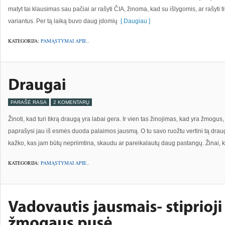
matyt tai klausimas sau pačiai ar rašyti ČIA, žinoma, kad su išlygomis, ar rašyti 
variantus. Per tą laiką buvo daug įdomių
[ Daugiau ]
KATEGORIJA:
PAMĄSTYMAI APIE..
PARAŠĖ RASA
2 KOMENTARŲ
Žinoti, kad turi tikrą draugą yra labai gera. Ir vien tas žinojimas, kad yra žmogus,
paprašysi jau iš esmės duoda palaimos jausmą. O tu savo ruožtu vertini tą draug
kažko, kas jam būtų nepriimtina, skaudu ar pareikalautų daug pastangų. Žinai, 
KATEGORIJA:
PAMĄSTYMAI APIE..