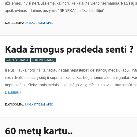
užsiėmęs, ir visi nėra užsiėmę, kai nori. Reikalai nė vieno nesmaugia. Patys jų
apsikrovimas – laimės požymis.” SENEKA “Laiškai Liucilijui”
KATEGORIJA:
PAMĄSTYMAI APIE..
PARAŠĖ RASA
6 KOMENTARŲ
Išėjus į lauką nors ir šilta, tačiau negali nepastebėti gelstančių medžių lapų. R
vėsa dvelkia tiesiai į širdį ir supranti, kad laikas bėga nenumaldomai greitai.. Va
neprasidėjo.. Kiekvienais metais laikas bėga vis greičiau ir suvoki, kad turbūt t
Daugiau ]
KATEGORIJA:
PAMĄSTYMAI APIE..