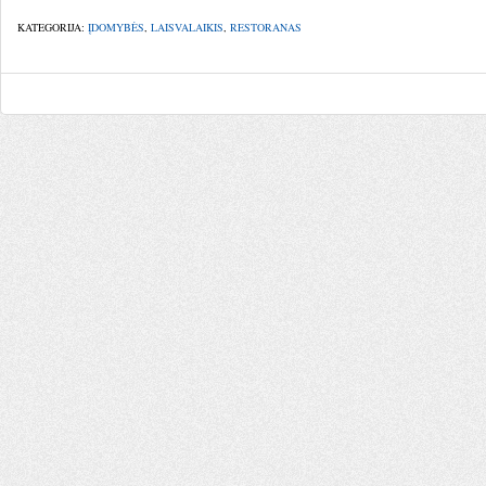
KATEGORIJA:
ĮDOMYBĖS
,
LAISVALAIKIS
,
RESTORANAS