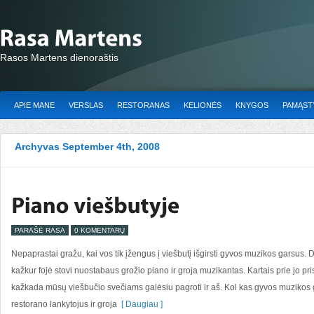
Rasos Martens dienoraštis
APIE MANE
VERSLAS
RESTORANAS
KELIONĖS
KNYGOS
PAMĄSTY
Archyvas September 4th, 2008
PARAŠĖ RASA
0 KOMENTARŲ
Nepaprastai gražu, kai vos tik įžengus į viešbutį išgirsti gyvos muzikos garsus. 
kažkur fojė stovi nuostabaus grožio piano ir groja muzikantas. Kartais prie jo pris
kažkada mūsų viešbučio svečiams galėsiu pagroti ir aš. Kol kas gyvos muzikos
restorano lankytojus ir groja
[ Daugiau ]