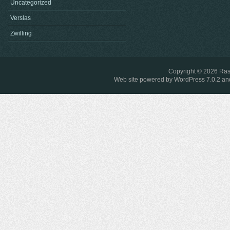
Uncategorized
Verslas
Zwilling
Copyright © 2026
Ras
Web site powered by
WordPress 7.0.2
and