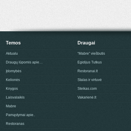
Temos
Draugai
Aktualu
“Mabre” viešbutis
Draugų lūpomis apie…
Egidijus Tutkus
Įdomybės
Restoranai.lt
Kelionės
Stalas ir virtuvė
Knygos
Steikas.com
Laisvalaikis
Vakarienė.lt
Mabre
Pamąstymai apie..
Restoranas