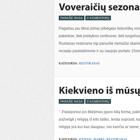
PARAŠĖ RASA
0 KOMENTARŲ
Pagaliau jau tikrai pilnai įsibėgėjo lietuviškų vo
pakelėse, tiek prekybos centruose, tiek turgeliuo
Ruslanas restorane irgi paruošė nemažai skanių 
receptu pasidalinome ir su naujojo portalo 15min
KATEGORIJA:
RESTORANAS
PARAŠĖ RASA
0 KOMENTARŲ
“..Palaipsniui jos tikėjimas įgavo kitą formą, pak
pažvelgti į religiją iš kito taško, leista suprasti,
religija yra kur kas daugiau, nei kančia ar laimė
KATEGORIJA:
KNYGOS
,
MABRE
,
RESTORANAS