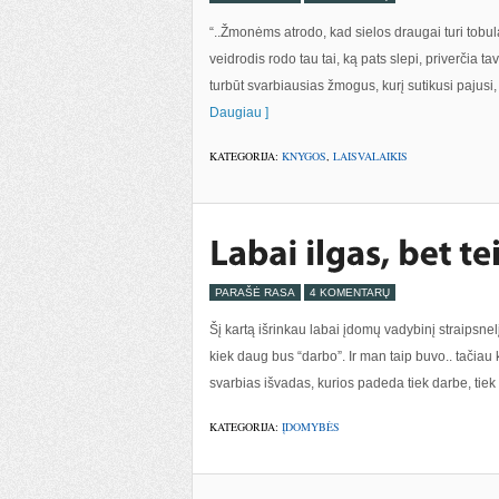
“..Žmonėms atrodo, kad sielos draugai turi tobulai 
veidrodis rodo tau tai, ką pats slepi, priverčia t
turbūt svarbiausias žmogus, kurį sutikusi pajusi
Daugiau ]
KATEGORIJA:
KNYGOS
,
LAISVALAIKIS
PARAŠĖ RASA
4 KOMENTARŲ
Šį kartą išrinkau labai įdomų vadybinį straipsnelį, b
kiek daug bus “darbo”. Ir man taip buvo.. tačiau 
svarbias išvadas, kurios padeda tiek darbe, tiek 
KATEGORIJA:
ĮDOMYBĖS