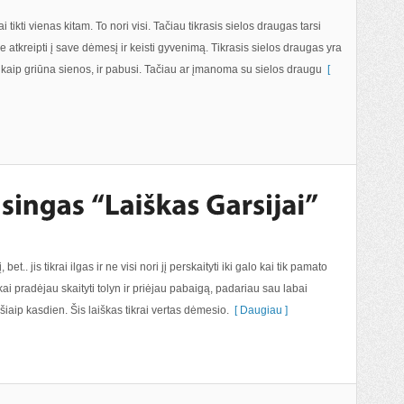
tikti vienas kitam. To nori visi. Tačiau tikrasis sielos draugas tarsi
ave atkreipti į save dėmesį ir keisti gyvenimą. Tikrasis sielos draugas yra
, kaip griūna sienos, ir pabusi. Tačiau ar įmanoma su sielos draugu
[
et.. jis tikrai ilgas ir ne visi nori jį perskaityti iki galo kai tik pamato
kai pradėjau skaityti tolyn ir priėjau pabaigą, padariau sau labai
šiaip kasdien. Šis laiškas tikrai vertas dėmesio.
[ Daugiau ]