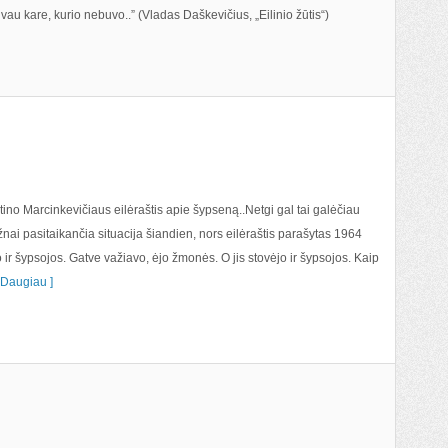
uvau kare, kurio nebuvo..” (Vladas Daškevičius, „Eilinio žūtis“)
 Marcinkevičiaus eilėraštis apie šypseną..Netgi gal tai galėčiau
ažnai pasitaikančia situacija šiandien, nors eilėraštis parašytas 1964
o ir šypsojos. Gatve važiavo, ėjo žmonės. O jis stovėjo ir šypsojos. Kaip
Daugiau ]