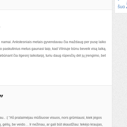
šuo
no namai. Ankstesniais metais gyvendavau čia maždaug per pusę laiko
o paskutinius metus gaunasi taip, kad Vilniuje būnu beveik visą laiką.
būnant čia ilgesnį laikotarpį, turiu daug rūpesčių dėl jų įrengimo, bet
iau.. :( “Aš pralaimėjau mūšiuose visuos, nors grūmiausi, kiek jėgos
 gėlių, be veido… Ir nežinau, ar gali būt skaudžiau: tekėjo kraujas,