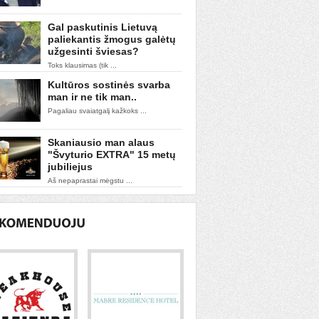
Gal paskutinis Lietuvą
paliekantis žmogus galėtų
užgesinti šviesas?
Toks klausimas (tik ...
Kultūros sostinės svarba
man ir ne tik man..
Pagaliau svaiatgalį kažkoks ...
Skaniausio man alaus
"Švyturio EXTRA" 15 metų
jubiliejus
Aš nepaprastai mėgstu ...