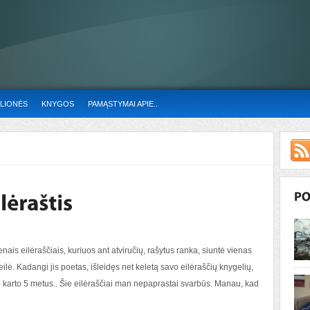
LIONĖS
KNYGOS
PAMĄSTYMAI APIE..
ais eilėraščiais, kuriuos ant atviručių, rašytus ranka, siuntė vienas
ė. Kadangi jis poetas, išleidęs net keletą savo eilėraščių knygelių,
nuo karto 5 metus.. Šie eilėraščiai man nepaprastai svarbūs. Manau, kad