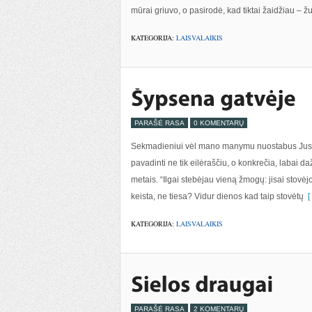
mūrai griuvo, o pasirodė, kad tiktai žaidžiau – ž
KATEGORIJA:
LAISVALAIKIS
PARAŠĖ RASA
0 KOMENTARŲ
Sekmadieniui vėl mano manymu nuostabus Justino
pavadinti ne tik eilėraščiu, o konkrečia, labai d
metais. “Ilgai stebėjau vieną žmogų: jisai stovėj
keista, ne tiesa? Vidur dienos kad taip stovėtų
[ 
KATEGORIJA:
LAISVALAIKIS
PARAŠĖ RASA
2 KOMENTARŲ