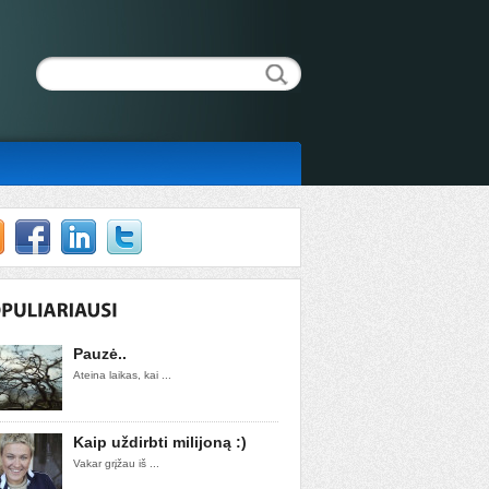
Pauzė..
Ateina laikas, kai ...
Kaip uždirbti milijoną :)
Vakar grįžau iš ...