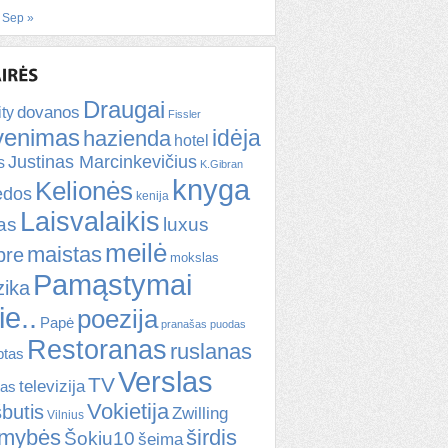
Sep »
Draugai
dovanos
ity
Fissler
venimas
idėja
hazienda
hotel
Justinas Marcinkevičius
s
K.Gibran
knyga
Kelionės
ėdos
kenija
Laisvalaikis
kas
luxus
meilė
maistas
bre
mokslas
Pamąstymai
ika
ie..
poezija
Papė
pranašas
puodas
Restoranas
ruslanas
ptas
Verslas
TV
televizija
tas
Vokietija
šbutis
Zwilling
Vilnius
omybės
širdis
Šokiu10
šeima