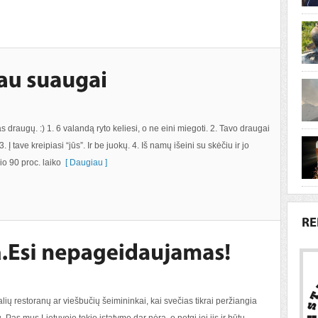
s draugų. :) 1. 6 valandą ryto keliesi, o ne eini miegoti. 2. Tavo draugai
. 3. Į tave kreipiasi “jūs”. Ir be juokų. 4. Iš namų išeini su skėčiu ir jo
o 90 proc. laiko
[ Daugiau ]
ų restoranų ar viešbučių šeimininkai, kai svečias tikrai peržiangia