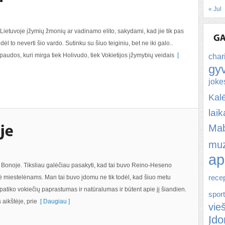
« Jul
Lietuvoje įžymių žmonių ar vadinamo elito, sakydami, kad jie tik pas
ėl to neverti šio vardo. Sutinku su šiuo teiginiu, bet ne iki galo..
paudos, kuri mirga tiek Holivudo, tiek Vokietijos įžymybių veidais
[
char
gy
joke
Kal
lai
Ma
muz
ap
Bonoje. Tiksliau galėčiau pasakyti, kad tai buvo Reino-Heseno
 miestelėnams. Man tai buvo įdomu ne tik todėl, kad šiuo metu
rece
tiko vokiečių paprastumas ir natūralumas ir būtent apie jį šiandien.
spor
aikštėje, prie
[ Daugiau ]
vie
Įd