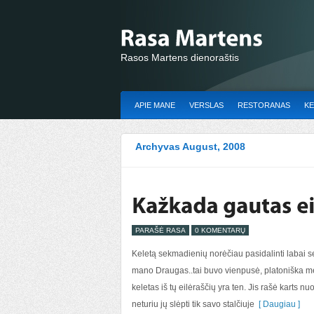
Rasos Martens dienoraštis
APIE MANE
VERSLAS
RESTORANAS
KE
Archyvas August, 2008
PARAŠĖ RASA
0 KOMENTARŲ
Keletą sekmadienių norėčiau pasidalinti labai sen
mano Draugas..tai buvo vienpusė, platoniška meil
keletas iš tų eilėraščių yra ten. Jis rašė karts 
neturiu jų slėpti tik savo stalčiuje
[ Daugiau ]