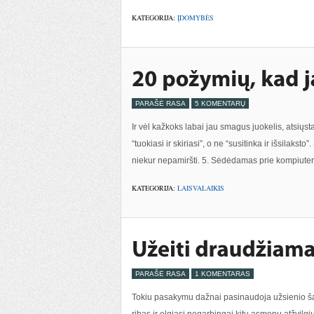
KATEGORIJA:
ĮDOMYBĖS
PARAŠĖ RASA
5 KOMENTARŲ
Ir vėl kažkoks labai jau smagus juokelis, atsiųsta
“tuokiasi ir skiriasi”, o ne “susitinka ir išsilaksto”
niekur nepamiršti. 5. Sėdėdamas prie kompiuteri
KATEGORIJA:
LAISVALAIKIS
PARAŠĖ RASA
1 KOMENTARAS
Tokiu pasakymu dažnai pasinaudoja užsienio šali