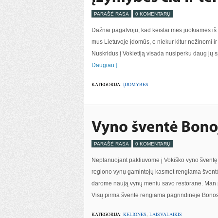
PARAŠĖ RASA
0 KOMENTARŲ
Dažnai pagalvoju, kad keistai mes juokiamės iš 
mus Lietuvoje įdomūs, o niekur kitur nežinomi ir d
Nuskridus į Vokietiją visada nusiperku daug jų s
Daugiau ]
KATEGORIJA:
ĮDOMYBĖS
PARAŠĖ RASA
0 KOMENTARŲ
Neplanuojant pakliuvome į Vokiško vyno šventę 
regiono vynų gamintojų kasmet rengiama šventė
darome naują vynų meniu savo restorane. Man pa
Visų pirma šventė rengiama pagrindinėje Bonos 
KATEGORIJA:
KELIONĖS
,
LAISVALAIKIS