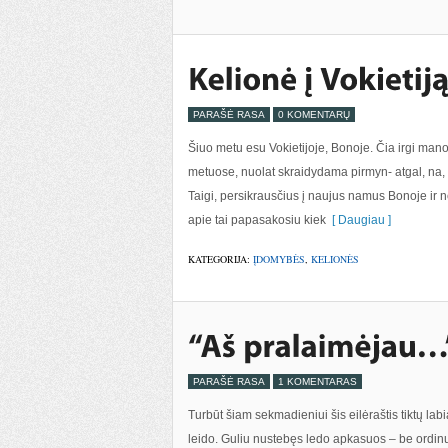
PARAŠĖ RASA
0 KOMENTARŲ
Šiuo metu esu Vokietijoje, Bonoje. Čia irgi ma
metuose, nuolat skraidydama pirmyn- atgal, na, 
Taigi, persikrausčius į naujus namus Bonoje ir ne
apie tai papasakosiu kiek
[ Daugiau ]
KATEGORIJA:
ĮDOMYBĖS
,
KELIONĖS
PARAŠĖ RASA
1 KOMENTARAS
Turbūt šiam sekmadieniui šis eilėraštis tiktų lab
leido. Guliu nustebęs ledo apkasuos – be ordinų,