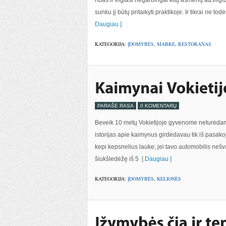
ribas ir elgiasi negarbingai kitų asmenų atžvilgiu
sunku jį būtų pritaikyti praktikoje. Ir tikrai ne t
Daugiau ]
KATEGORIJA:
ĮDOMYBĖS
,
MABRE
,
RESTORANAS
PARAŠĖ RASA
0 KOMENTARŲ
Beveik 10 metų Vokietijoje gyvenome neturėdami k
istorijas apie kaimynus girdėdavau tik iš pasakoj
kepi kepsnelius lauke; jei tavo automobilis nešva
šiukšledėžę iš 5
[ Daugiau ]
KATEGORIJA:
ĮDOMYBĖS
,
KELIONĖS