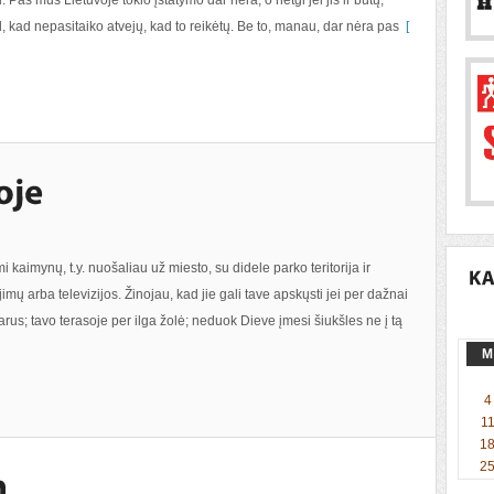
. Pas mus Lietuvoje tokio įstatymo dar nėra, o netgi jei jis ir būtų,
odėl, kad nepasitaiko atvejų, kad to reikėtų. Be to, manau, dar nėra pas
[
aimynų, t.y. nuošaliau už miesto, su didele parko teritorija ir
imų arba televizijos. Žinojau, kad jie gali tave apskųsti jei per dažnai
rus; tavo terasoje per ilga žolė; neduok Dieve įmesi šiukšles ne į tą
M
4
1
1
2