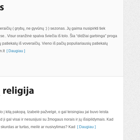
veraičių ( grybų, ne gyvūnų :) ) sezonas. Jų gaima nusipirkti tiek
se.. Visur oranžinė spalva šviečia iš tolo. Šia “didžiai garbinga” proga
patiekalų iš voveraičių. Vieno iš pačių populiariausių patiekalų
.lt
[ Daugiau ]
ilo į kitą pakopą. Izabelė pažvelgė, o gal teisingiau jai buvo leista
 kad ji gal visai ir nesusijusi su žmogaus norais ir jų išsipildymais. Kad
, skurdas ar turtas, meilė ar nusivylimas? Kad
[ Daugiau ]