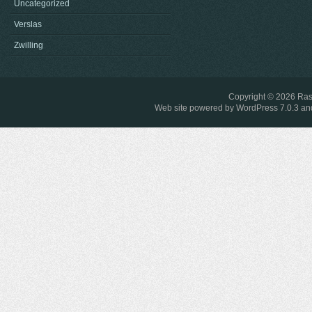
Uncategorized
Verslas
Zwilling
Copyright © 2026
Ras
Web site powered by
WordPress 7.0.3
and