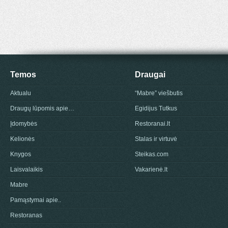
Temos
Draugai
Aktualu
“Mabre” viešbutis
Draugų lūpomis apie…
Egidijus Tutkus
Įdomybės
Restoranai.lt
Kelionės
Stalas ir virtuvė
Knygos
Steikas.com
Laisvalaikis
Vakarienė.lt
Mabre
Pamąstymai apie..
Restoranas