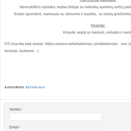
Pagrindiniai patiekalai:
Vaivorykštinis upėtakis, keptas folijoje su natūralių apelsinų sulčių 
Ėriuko sprandinė, marinuota su citrinomis ir baziliku, su bulvių griežinėlia
Desertai:
Kriaušė, kepta su medumi, riešutais ir vani
P.S.Visa kita kaip visada- šiltais vasaros ketvirtadieniais, penktadieniais…nu
terasoje..laukiame.. :)
KATEGORIJOS:
RESTORANAS
Vardas
*
Email
*