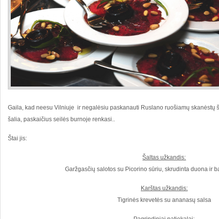
Gaila, kad neesu Vilniuje ir negalėsiu paskanauti Ruslano ruošiamų skanėstų šiand
šalia, paskaičius seilės burnoje renkasi..
Štai jis:
Šaltas užkandis:
Garžgasčių salotos su Picorino sūriu, skrudinta duona ir
Karštas užkandis:
Tigrinės krevetės su ananasų salsa