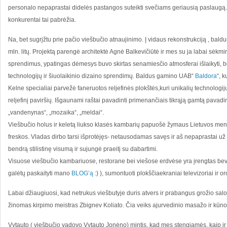
personalo nepaprastai didelės pastangos suteikti svečiams geriausią paslaugą. Ne
konkurentai tai pabrėžia.
Na, bet sugrįžtu prie pačio viešbučio atnaujinimo. Į vidaus rekonstrukciją , baldu
mln. litų. Projektą parengė architektė Agnė Balkevičiūtė ir mes su ja labai sėkm
sprendimus, ypatingas dėmesys buvo skirtas senamiesčio atmosferai išlaikyti, be
technologijų ir šiuolaikinio dizaino sprendimų. Baldus gamino UAB“
Baldora
“, 
Kelne specialiai parvežė faneruotos reljefinės plokštės,kuri unikalių technologij
reljefinį paviršių. Išgaunami raštai pavadinti primenančiais tikrąją gamtą pavadi
„vandenynas“, „mozaika“, „meldai“.
Viešbučio holus ir keletą liukso klasės kambarių papuošė žymaus Lietuvos me
freskos. Vladas dirbo tarsi išprotėjęs- netausodamas savęs ir aš nepaprastai už t
bendrą stilistinę visumą ir sujungė praeitį su dabartimi.
Visuose viešbučio kambariuose, restorane bei viešose erdvėse yra įrengtas beviel
galėtų paskaityti mano
BLOG’ą
:) ), sumontuoti plokščiaekraniai televizoriai ir or
Labai džiaugiuosi, kad netrukus viešbutyje duris atvers ir prabangus grožio sal
žinomas kirpimo meistras Zbignev Koliato. Čia veiks ajurvedinio masažo ir kūn
Vytauto ( viešbučio vadovo Vytauto Jonėno) mintis, kad mes stengiamės, kaip ir 