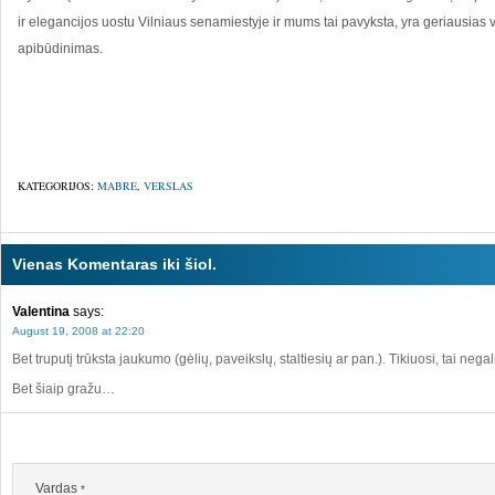
ir elegancijos uostu Vilniaus senamiestyje ir mums tai pavyksta, yra geriausia
apibūdinimas.
KATEGORIJOS:
MABRE
,
VERSLAS
Vienas Komentaras iki šiol.
Valentina
says:
August 19, 2008 at 22:20
Bet truputį trūksta jaukumo (gėlių, paveikslų, staltiesių ar pan.). Tikiuosi, tai neg
Bet šiaip gražu…
Vardas
*