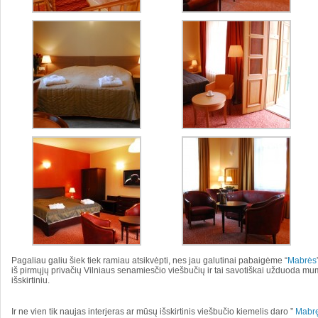
Pagaliau galiu šiek tiek ramiau atsikvėpti, nes jau galutinai pabaigėme “
Mabrės
iš pirmųjų privačių Vilniaus senamiesčio viešbučių ir tai savotiškai užduoda mum
išskirtiniu.
Ir ne vien tik naujas interjeras ar mūsų išskirtinis viešbučio kiemelis daro ”
Mabr