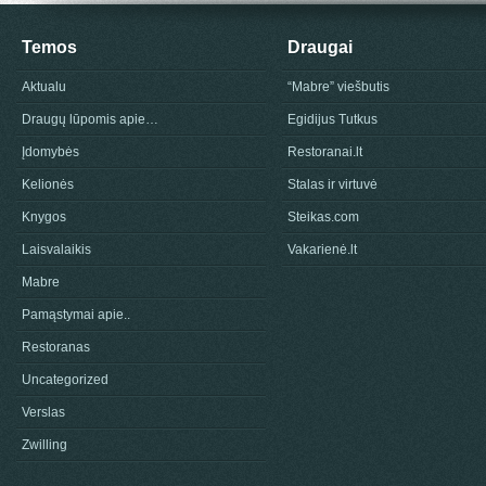
Temos
Draugai
Aktualu
“Mabre” viešbutis
Draugų lūpomis apie…
Egidijus Tutkus
Įdomybės
Restoranai.lt
Kelionės
Stalas ir virtuvė
Knygos
Steikas.com
Laisvalaikis
Vakarienė.lt
Mabre
Pamąstymai apie..
Restoranas
Uncategorized
Verslas
Zwilling