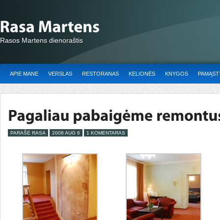
Rasos Martens dienoraštis
APIE MANE
VERSLAS
RESTORANAS
KELIONĖS
KNYGOS
PAMĄSTY
PARAŠĖ RASA
2008 AUG 6
1 KOMENTARAS