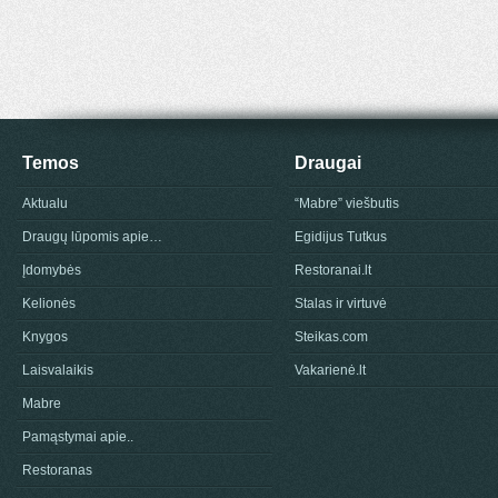
Temos
Draugai
Aktualu
“Mabre” viešbutis
Draugų lūpomis apie…
Egidijus Tutkus
Įdomybės
Restoranai.lt
Kelionės
Stalas ir virtuvė
Knygos
Steikas.com
Laisvalaikis
Vakarienė.lt
Mabre
Pamąstymai apie..
Restoranas