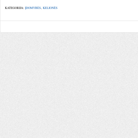
KATEGORIJA:
ĮDOMYBĖS
,
KELIONĖS