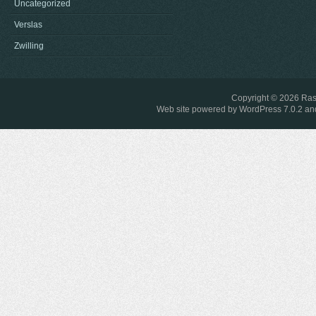
Uncategorized
Verslas
Zwilling
Copyright © 2026
Ras
Web site powered by
WordPress 7.0.2
and