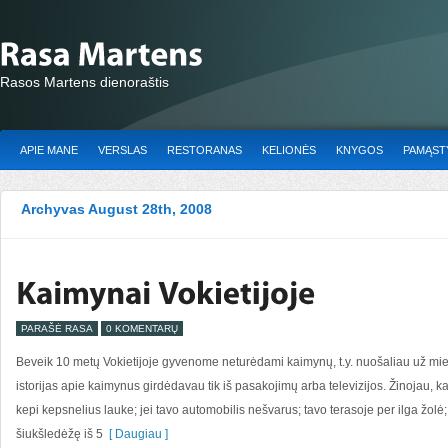
Rasos Martens dienoraštis
APIE MANE
VERSLAS
RESTORANAS
KELIONĖS
KNYGOS
PAMĄSTY
Archyvas August 28th, 2008
PARAŠĖ RASA
0 KOMENTARŲ
Beveik 10 metų Vokietijoje gyvenome neturėdami kaimynų, t.y. nuošaliau už miesto
istorijas apie kaimynus girdėdavau tik iš pasakojimų arba televizijos. Žinojau, ka
kepi kepsnelius lauke; jei tavo automobilis nešvarus; tavo terasoje per ilga žolė
šiukšledėžę iš 5
[ Daugiau ]