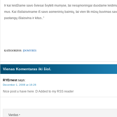
Ir kai leidžiame savo šviesai švytėti mumyse, tai nesąmoningai duodame leidimą t
mus. Kai išsilaisviname iš savo asmeninių baimių, tai vien tik mūsų buvimas 
pastangų išlaisvina ir kitus..”
KATEGORIJOS:
ĮDOMYBĖS
Vienas Komentaras iki šiol.
RYErnest
says:
December 1, 2008 at 16:26
Nice post u have here :D Added to my RSS reader
Vardas
*