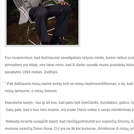
Esu nusprendusi, kad dažniausiai savaitgaliais rašysiu mintis, kurios nebus susi
pirmadienį yra kitaip, nes labai noriu, kad ši darbo savaitė mums prasidėtų Ne
pasakytos 1994 metais, žodžiais.
” Pati didžiausia mūsų baimė turėtų būti ne mūsų nepilnavertiškumas, o tai, ka
mūsų tamsumo, o mūsų šviesos.
Klausiame savęs- kas gi aš esu, kad galiu būti šviečiantis, nuostabus, gabus, ž
Galų gale, kad ir kuo mes esame, visi esate Dievo vaikai ir savęs menkinimas 
Niekada neverta susigūžti bijant, kad neisšgąsdintumėt jus supančių žmonių.
mumyse esančią Dievo šlovę. O ji yra ne tik kai kuriuose, išrinktuose iš mūsų, jos