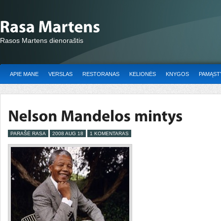
Rasos Martens dienoraštis
APIE MANE
VERSLAS
RESTORANAS
KELIONĖS
KNYGOS
PAMĄSTY
PARAŠĖ RASA
2008 AUG 18
1 KOMENTARAS