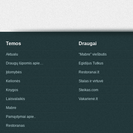
Temos
Draugai
Aktualu
“Mabre” viešbutis
Draugų lūpomis apie…
Egidijus Tutkus
Įdomybės
Restoranai.lt
Kelionės
Stalas ir virtuvė
Knygos
Steikas.com
Laisvalaikis
Vakarienė.lt
Mabre
Pamąstymai apie..
Restoranas