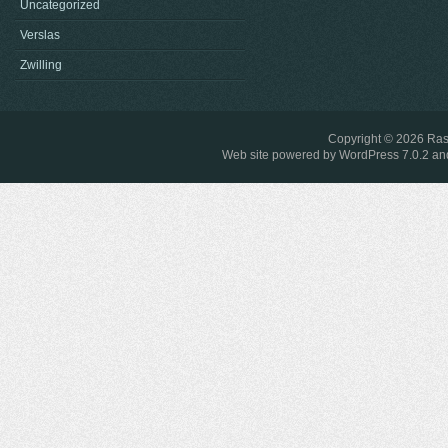
Uncategorized
Verslas
Zwilling
Copyright © 2026
Ras
Web site powered by
WordPress 7.0.2
and