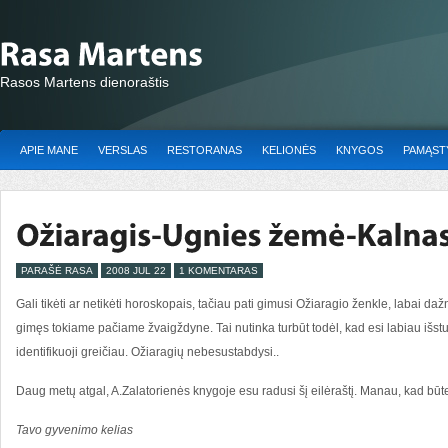
Rasos Martens dienoraštis
APIE MANE
VERSLAS
RESTORANAS
KELIONĖS
KNYGOS
PAMĄSTY
PARAŠĖ RASA
2008 JUL 22
1 KOMENTARAS
Gali tikėti ar netikėti horoskopais, tačiau pati gimusi Ožiaragio ženkle, labai daž
gimęs tokiame pačiame žvaigždyne. Tai nutinka turbūt todėl, kad esi labiau išstu
identifikuoji greičiau. Ožiaragių nebesustabdysi..
Daug metų atgal, A.Zalatorienės knygoje esu radusi šį eilėraštį. Manau, kad būten
Tavo gyvenimo kelias