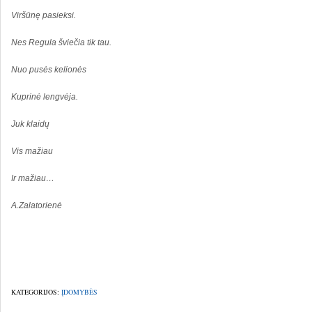
Viršūnę pasieksi.
Nes Regula šviečia tik tau.
Nuo pusės kelionės
Kuprinė lengvėja.
Juk klaidų
Vis mažiau
Ir mažiau…
A.Zalatorienė
KATEGORIJOS:
ĮDOMYBĖS