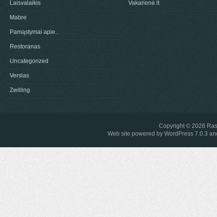
Laisvalaikis
Vakarienė.lt
Mabre
Pamąstymai apie..
Restoranas
Uncategorized
Verslas
Zwilling
Copyright © 2026
Ras
Web site powered by
WordPress 7.0.3
and