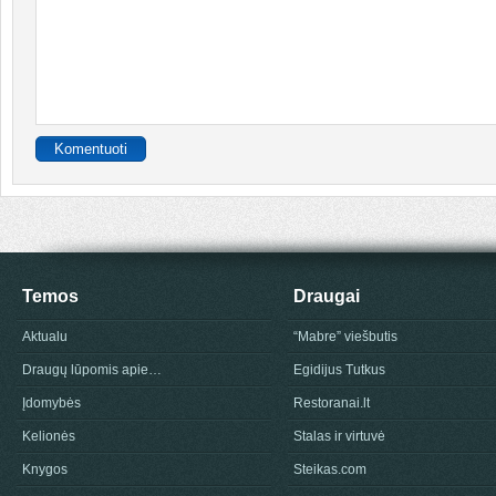
Temos
Draugai
Aktualu
“Mabre” viešbutis
Draugų lūpomis apie…
Egidijus Tutkus
Įdomybės
Restoranai.lt
Kelionės
Stalas ir virtuvė
Knygos
Steikas.com