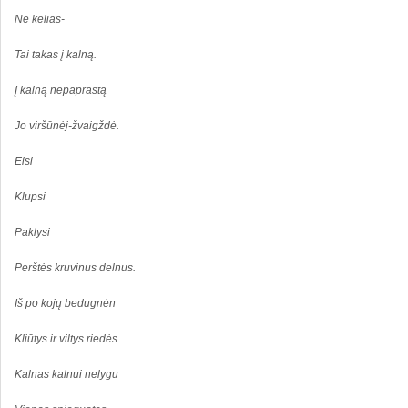
Ne kelias-
Tai takas į kalną.
Į kalną nepaprastą
Jo viršūnėj-žvaigždė.
Eisi
Klupsi
Paklysi
Perštės kruvinus delnus.
Iš po kojų bedugnėn
Kliūtys ir viltys riedės.
Kalnas kalnui nelygu