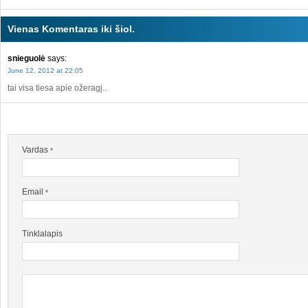
Vienas Komentaras iki šiol.
snieguolė
says:
June 12, 2012 at 22:05
tai visa tiesa apie ožeragį..
Vardas
*
Email
*
Tinklalapis