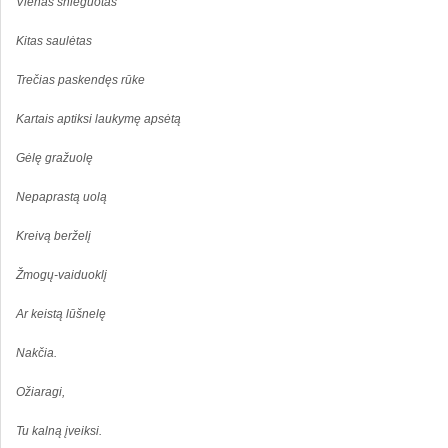
Vienas snieguotas
Kitas saulėtas
Trečias paskendęs rūke
Kartais aptiksi laukymę apsėtą
Gėlę gražuolę
Nepaprastą uolą
Kreivą berželį
Žmogų-vaiduoklį
Ar keistą lūšnelę
Nakčia.
Ožiaragi,
Tu kalną įveiksi.