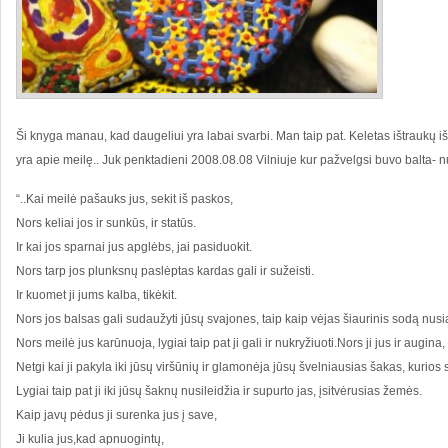
Ši knyga manau, kad daugeliui yra labai svarbi. Man taip pat. Keletas ištraukų iš
yra apie meilę.. Juk penktadieni 2008.08.08 Vilniuje kur pažvelgsi buvo balta- 
“..Kai meilė pašauks jus, sekit iš paskos,
Nors keliai jos ir sunkūs, ir statūs.
Ir kai jos sparnai jus apglėbs, jai pasiduokit.
Nors tarp jos plunksnų paslėptas kardas gali ir sužeisti.
Ir kuomet ji jums kalba, tikėkit.
Nors jos balsas gali sudaužyti jūsų svajones, taip kaip vėjas šiaurinis sodą nusi
Nors meilė jus karūnuoja, lygiai taip pat ji gali ir nukryžiuoti.Nors ji jus ir augina,
Netgi kai ji pakyla iki jūsų viršūnių ir glamonėja jūsų švelniausias šakas, kurios 
Lygiai taip pat ji iki jūsų šaknų nusileidžia ir supurto jas, įsitvėrusias žemės.
Kaip javų pėdus ji surenka jus į save,
Ji kulia jus,kad apnuogintų,