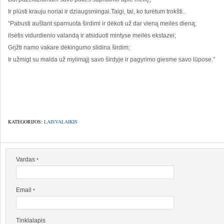
Ir plūsti krauju noriai ir dziaugsmingai.Taigi, tai, ko turėtum trokšti..
“Pabusti auštant sparnuota širdimi ir dėkoti už dar vieną meilės dieną;
ilsėtis vidurdienio valandą ir atsiduoti mintyse meilės ekstazei;
Grįžti namo vakare dėkingumo slidina širdim;
Ir užmigt su malda už mylimąjį savo širdyje ir pagyrimo giesme savo lūpose.”
KATEGORIJOS:
LAISVALAIKIS
Vardas
*
Email
*
Tinklalapis