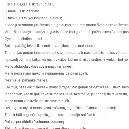
ji sijoja jus,kad atskirtų nuo pelų.
Ji mala jus iki baltumo.
Ji minko jus tol,kol tampat nuolaidūs;
o tada ji perduoda jus šventajai ugniai,kad taptumėt duona šventa Dievo šventaj
Visus šiuos dalykus darys su jumis meilė,kad galėtumėt pažinti savo širdies pasl
Gyvenimo širdies dalimi.
Bet jei pabūgį ieškosit tik mėiles ramybės ir jos malonumo,
Tuomet jau geriau jums pridengti savo nuogumą ir pasitraukti is meilės verpeto
Į pasaulį be metų laikų, kur jūs juoksites, bet ne iš visos širdies, ir verksit, bet ne 
Meilė atiduoda tiktai save ir ima tik iš savęs.
Meile nesisavina nieko, ir neįmanoma jos pasisavinti.
Nes meilei pakanka meiles.
Kai myli, nesakyk: “Dievas – mano širdyje”, bet geriau sakyk:”Aš esu Dievo širdy
Ir negalvok, kad tu gali pakeisti meilės kelią, nes meilė, jei pripažįsta tave vertu,
Meilė neturi kito troškimo, tik save išreikšti.
Bet jeigu tu myli ir neatsisakai troškimų, tegul šitie troškimai būna tavieji:
Tirpti ir būti begančiu upeliu, kuris savo melodija nakčiai čiurlena.
Pajusti per didelio švelnumo skausmą.
Būt pažeidžiamam savo paties supratimo apie meilę;