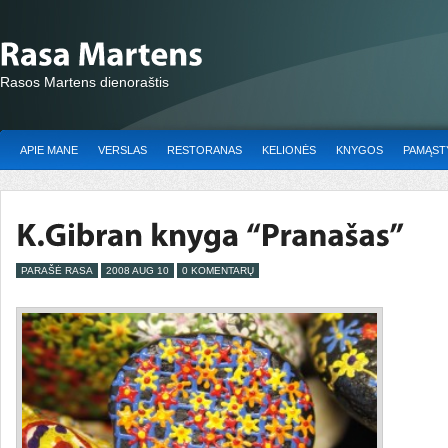
Rasos Martens dienoraštis
APIE MANE
VERSLAS
RESTORANAS
KELIONĖS
KNYGOS
PAMĄSTY
PARAŠĖ RASA
2008 AUG 10
0 KOMENTARŲ