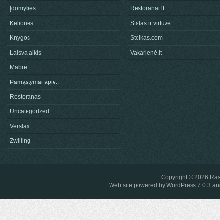
Įdomybės
Restoranai.lt
Kelionės
Stalas ir virtuvė
Knygos
Steikas.com
Laisvalaikis
Vakarienė.lt
Mabre
Pamąstymai apie..
Restoranas
Uncategorized
Verslas
Zwilling
Copyright © 2026
Ras
Web site powered by
WordPress 7.0.3
and