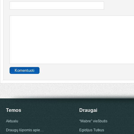
Temos
Draugai
Aktualu
“Mabre” viešbutis
Draugų lūpomis apie…
Egidijus Tutkus