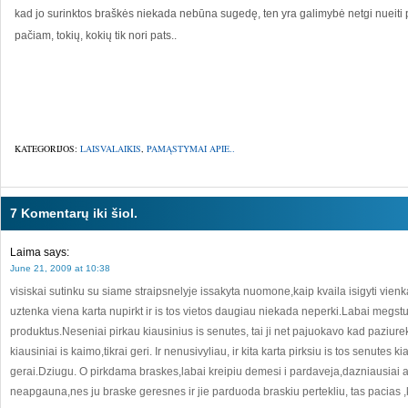
kad jo surinktos braškės niekada nebūna sugedę, ten yra galimybė netgi nueiti pa
pačiam, tokių, kokių tik nori pats..
KATEGORIJOS:
LAISVALAIKIS
,
PAMĄSTYMAI APIE..
7 Komentarų iki šiol.
Laima
says:
June 21, 2009 at 10:38
visiskai sutinku su siame straipsnelyje issakyta nuomone,kaip kvaila isigyti vienkar
uztenka viena karta nupirkt ir is tos vietos daugiau niekada neperki.Labai megst
produktus.Neseniai pirkau kiausinius is senutes, tai ji net pajuokavo kad paziurek 
kiausiniai is kaimo,tikrai geri. Ir nenusivyliau, ir kita karta pirksiu is tos senutes kia
gerai.Dziugu. O pirkdama braskes,labai kreipiu demesi i pardaveja,dazniausiai at
neapgauna,nes ju braske geresnes ir jie parduoda braskiu pertekliu, tas pacias ,k