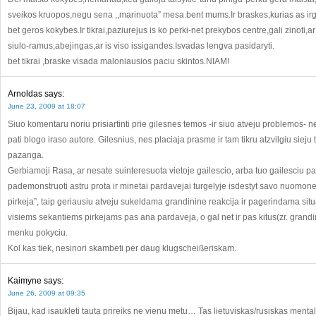
sveikos kruopos,negu sena ,,marinuota” mesa.bent mums.Ir braskes,kurias as ir
bet geros kokybes.Ir tikrai,paziurejus is ko perki-net prekybos centre,gali zinoti,
siulo-ramus,abejingas,ar is viso issigandes.Isvadas lengva pasidaryti.
bet tikrai ,braske visada maloniausios paciu skintos.NIAM!
Arnoldas
says:
June 23, 2009 at 18:07
Siuo komentaru noriu prisiartinti prie gilesnes temos -ir siuo atveju problemos- 
pati blogo iraso autore. Gilesnius, nes placiaja prasme ir tam tikru atzvilgiu siej
pazanga.
Gerbiamoji Rasa, ar nesate suinteresuota vietoje gailescio, arba tuo gailesciu 
pademonstruoti astru prota ir minetai pardavejai turgelyje isdestyt savo nuomone li
pirkeja”, taip geriausiu atveju sukeldama grandinine reakcija ir pagerindama situ
visiems sekantiems pirkejams pas ana pardaveja, o gal net ir pas kitus(zr. gran
menku pokyciu.
Kol kas tiek, nesinori skambeti per daug klugscheißeriskam.
Kaimyne
says:
June 26, 2009 at 09:35
Bijau, kad isaukleti tauta prireiks ne vienu metu… Tas lietuviskas/rusiskas mentali