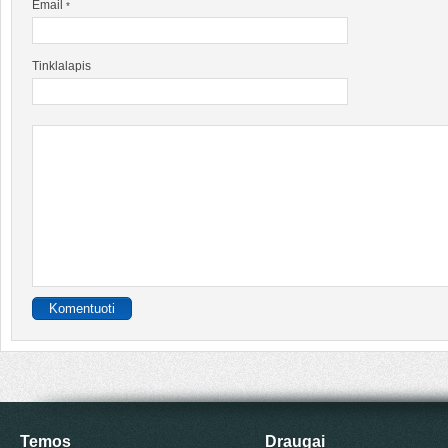
Email
*
Tinklalapis
Temos
Draugai