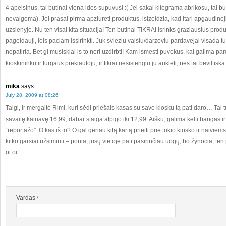
4 apelsinus, tai butinai viena ides supuvusi :( Jei sakai kilograma abrikosu, tai bu
nevalgoma). Jei prasai pirma apziureti produktus, isizeidzia, kad itari apgaudinej
uzsienyje. Nu ten visai kita situacija! Ten butinai TIKRAI isrinks graziausius prod
pageidauji, leis paciam issirinkti. Juk svieziu vaisiu/darzoviu pardavejai visada tu
nepatiria. Bet gi musiskiai is to nori uzdirbti! Kam ismesti puvekus, kai galima pardu
kioskininku ir turgaus prekiautoju, ir tikrai nesistengiu ju aukleti, nes tai beviltiska.
mika
says:
July 28, 2009 at 08:26
Taigi, ir mergaitė Rimi, kuri sėdi priešais kasas su savo kiosku tą patį daro… Tai 
savaitę kainavę 16,99, dabar staiga atpigo iki 12,99. Aišku, galima kelti bangas ir
“reportažo”. O kas iš to? O gal geriau kitą kartą prieiti prie tokio kiosko ir naiviem
kitko garsiai užsiminti – ponia, jūsų vietoje pati pasirinčiau uogų, bo žynocia, ten
oi oi.
Vardas
*