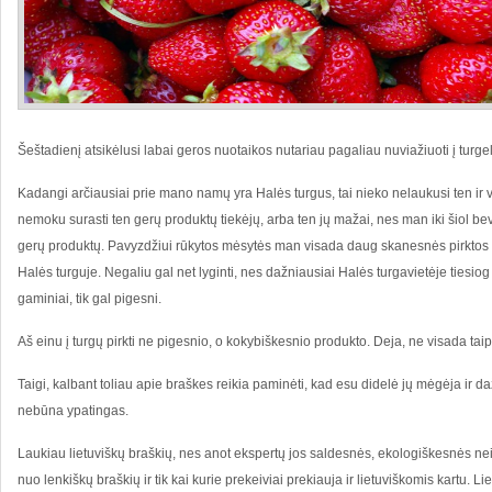
Šeštadienį atsikėlusi labai geros nuotaikos nutariau pagaliau nuviažiuoti į turgelį 
Kadangi arčiausiai prie mano namų yra Halės turgus, tai nieko nelaukusi ten ir 
nemoku surasti ten gerų produktų tiekėjų, arba ten jų mažai, nes man iki šiol b
gerų produktų. Pavyzdžiui rūkytos mėsytės man visada daug skanesnės pirktos 
Halės turguje. Negaliu gal net lyginti, nes dažniausiai Halės turgavietėje tiesi
gaminiai, tik gal pigesni.
Aš einu į turgų pirkti ne pigesnio, o kokybiškesnio produkto. Deja, ne visada tai
Taigi, kalbant toliau apie braškes reikia paminėti, kad esu didelė jų mėgėja ir d
nebūna ypatingas.
Laukiau lietuviškų braškių, nes anot ekspertų jos saldesnės, ekologiškesnės nei 
nuo lenkiškų braškių ir tik kai kurie prekeiviai prekiauja ir lietuviškomis kartu. L