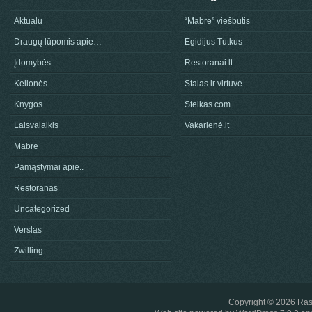
Aktualu
“Mabre” viešbutis
Draugų lūpomis apie…
Egidijus Tutkus
Įdomybės
Restoranai.lt
Kelionės
Stalas ir virtuvė
Knygos
Steikas.com
Laisvalaikis
Vakarienė.lt
Mabre
Pamąstymai apie..
Restoranas
Uncategorized
Verslas
Zwilling
Copyright © 2026
Ras