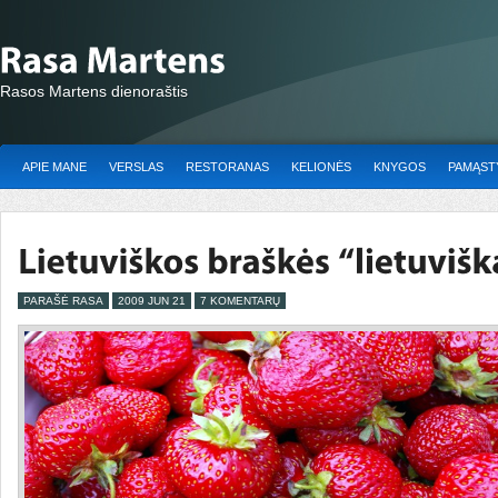
Rasos Martens dienoraštis
APIE MANE
VERSLAS
RESTORANAS
KELIONĖS
KNYGOS
PAMĄSTY
PARAŠĖ RASA
2009 JUN 21
7 KOMENTARŲ