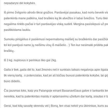
nepadarysi dėl kokybės.
Iš pirmo žvilgsnio atrodo tikrai gražios. Pardavėjai pasakau, kad noriu beveik vis
patenkinta mane patikina, kad braškės ką tik atvežtos ir labai šviežios. Turiu tikėt
negalima rinktis pačiai ir turi pardavėjas viską sudėti. Mergina pasislėpusi už p
pasitikėdama laukiu.
Sumoku pinigėlius ir pasiėmusi nepermatomą maišelį su braškėmis dar pasižiūriu 
tol kol parėjusi namo jų neišimu visų iš maišelio.. :) Ten kur nesimatė pridėta p
braškių..
Iš 3 kg. nuplovus ir perinkus liko gal 2kg.
Gaila ir tiek..gaila dėl to, kad žmonės net ir sunkiais laikais negalvoja apie ilgala
tik vieną kartą.. o potencialas, kad jei aš būčiau buvusi patenkinta kokybe, tai grį
buvo didelis..
Čia jausmas toks, kaip yra Palangoje einant Basanavičiaus gatve ir lankantis t
nereikia, kad tu patenkintas maistu ir aptarnavimu užeitum dar kartą..srautas ir ta
Gerai, kad kitą savaitę skrendu vėl į Boną, ten visai netoli yra ūkininkas, kuris 