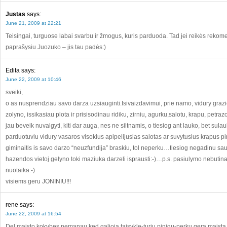
Justas
says:
June 21, 2009 at 22:21
Teisingai, turguose labai svarbu ir žmogus, kuris parduoda. Tad jei reikės rekome
paprašysiu Juozuko – jis tau padės:)
Edita
says:
June 22, 2009 at 10:46
sveiki,
o as nusprendziau savo darza uzsiauginti.Isivaizdavimui, prie namo, vidury grazios
zolyno, issikasiau plota ir prisisodinau ridiku, zirniu, agurku,salotu, krapu, petraz
jau beveik nuvalgyti, kiti dar auga, nes ne siltnamis, o tiesiog ant lauko, bet sulau
parduotuviu vidury vasaros visokius apipelijusias salotas ar suvytusius krapus pir
giminaitis is savo darzo “neuzfundija” braskiu, tol neperku…tiesiog negadinu sau 
hazendos vietoj gelyno toki maziuka darzeli isprausti:-)…p.s. pasiulymo nebutina l
nuotaika:-)
visiems geru JONINIU!!!
rene
says:
June 22, 2009 at 16:54
Del maisto kokybes,nemanau,ked galioja taisykle-turiu pinigu-perku gera maist