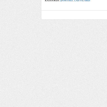
KATEGORIJA:
ĮDOMYBĖS
,
LAISVALAIKIS