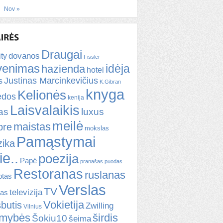
Nov »
Draugai
dovanos
ity
Fissler
venimas
idėja
hazienda
hotel
Justinas Marcinkevičius
s
K.Gibran
knyga
Kelionės
ėdos
kenija
Laisvalaikis
kas
luxus
meilė
maistas
bre
mokslas
Pamąstymai
ika
ie..
poezija
Papė
pranašas
puodas
Restoranas
ruslanas
ptas
Verslas
TV
televizija
tas
Vokietija
šbutis
Zwilling
Vilnius
omybės
širdis
Šokiu10
šeima