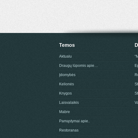
Temos
D
Aktualu
“
Draugų lūpomis apie…
E
Įdomybės
Re
Kelionės
St
Knygos
S
Laisvalaikis
Va
Mabre
Pamąstymai apie..
Restoranas