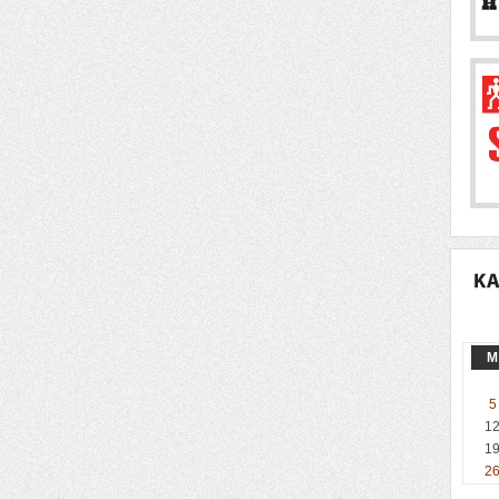
M
5
1
1
2