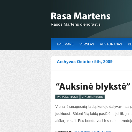
Rasos Martens dienoraštis
APIE MANE
VERSLAS
RESTORANAS
KE
Archyvas October 5th, 2009
PARAŠĖ RASA
2 KOMENTARŲ
Viena iš smagesnių laidų, kurioje dalyvavimas pa
juokiuosi.. Būtent šitą laidą pasižiūriu jei tik gal
aišku, aktuali. Esu bendravusi ir su laidos vedėja 