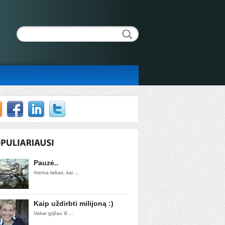
Pauzė..
Ateina laikas, kai ...
Kaip uždirbti milijoną :)
Vakar grįžau iš ...