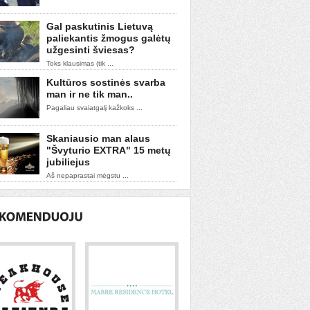
Gal paskutinis Lietuvą
paliekantis žmogus galėtų
užgesinti šviesas?
Toks klausimas (tik ...
Kultūros sostinės svarba
man ir ne tik man..
Pagaliau svaiatgalį kažkoks ...
Skaniausio man alaus
"Švyturio EXTRA" 15 metų
jubiliejus
Aš nepaprastai mėgstu ...