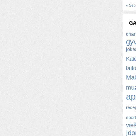
« Sep
char
gy
joke
Kal
lai
Ma
muz
ap
rece
spor
vie
Įd