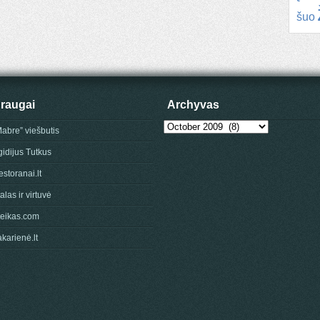
šuo
raugai
Archyvas
Archyvas
Mabre” viešbutis
gidijus Tutkus
storanai.lt
alas ir virtuvė
teikas.com
karienė.lt