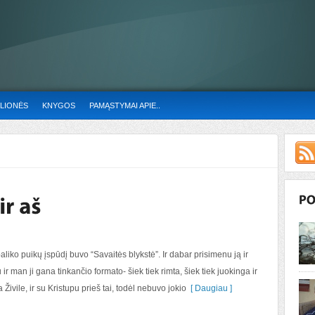
LIONĖS
KNYGOS
PAMĄSTYMAI APIE..
liko puikų įspūdį buvo “Savaitės blykstė”. Ir dabar prisimenu ją ir
iu ir man ji gana tinkančio formato- šiek tiek rimta, šiek tiek juokinga ir
Živile, ir su Kristupu prieš tai, todėl nebuvo jokio
[ Daugiau ]