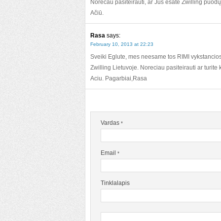
Norėčau pasiteirauti, ar Jūs esate Zwilling puodų
Ačiū.
Rasa
says:
February 10, 2013 at 22:23
Sveiki Eglute, mes neesame tos RIMI vykstancios 
Zwilling Lietuvoje. Noreciau pasiteirauti ar turit
Aciu. Pagarbiai,Rasa
Vardas
*
Email
*
Tinklalapis