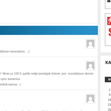
stiklinei mineralinio…:)
” tikrai uz 100 lt. galite netgi pavalgyti dviese: pvz. nuostabaus skonio
e vyno asmeniui.
M
rtinti kainas. :)
2
9
1
2
3