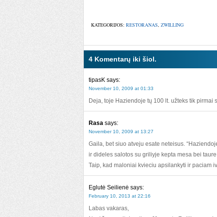
KATEGORIJOS:
RESTORANAS
,
ZWILLING
4 Komentarų iki šiol.
tipasK
says:
November 10, 2009 at 01:33
Deja, toje Haziendoje tų 100 lt. užteks tik pirmai 
Rasa
says:
November 10, 2009 at 13:27
Gaila, bet siuo atveju esate neteisus. “Haziendoje
ir dideles salotos su griliyje kepta mesa bei taur
Taip, kad maloniai kvieciu apsilankyti ir paciam ive
Eglutė Seilienė
says:
February 10, 2013 at 22:16
Labas vakaras,