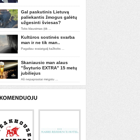
Gal paskutinis Lietuvą
paliekantis žmogus galėtų
užgesinti šviesas?
Toks klausimas (tik ...
Kultūros sostinės svarba
man ir ne tik man..
Pagaliau svaiatgalį kažkoks ...
Skaniausio man alaus
"Švyturio EXTRA" 15 metų
jubiliejus
Aš nepaprastai mėgstu ...