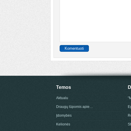
Temos
D
Aktualu
“
Draugų lūpomis apie…
E
Įdomybės
Re
Kelionės
St