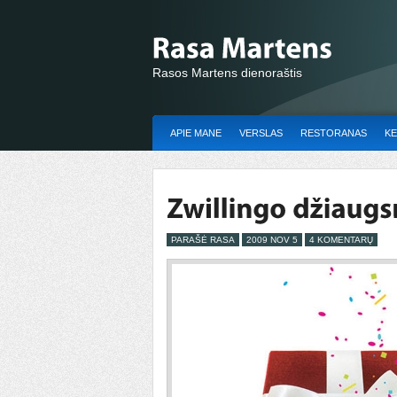
Rasos Martens dienoraštis
APIE MANE
VERSLAS
RESTORANAS
KE
PARAŠĖ RASA
2009 NOV 5
4 KOMENTARŲ