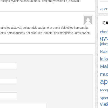
 akcijos, vykstančios šiuo metu RIMI prekybos tinkle, atstovai?
« Oct
akcijos atstovai, taciau atstovaujame ta pacia Vokietijos kompanija
char
e kokiu nors klausimu del produkto ir mielai pasistengsime Jums padeti.
gy
joke
Kal
lai
Ma
muz
ap
rece
spor
vie