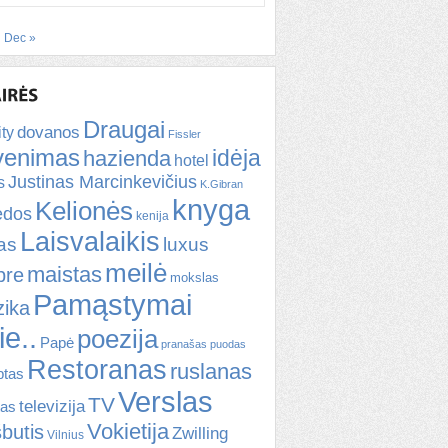
Dec »
Draugai
dovanos
ity
Fissler
venimas
idėja
hazienda
hotel
Justinas Marcinkevičius
s
K.Gibran
knyga
Kelionės
ėdos
kenija
Laisvalaikis
kas
luxus
meilė
maistas
bre
mokslas
Pamąstymai
ika
ie..
poezija
Papė
pranašas
puodas
Restoranas
ruslanas
ptas
Verslas
TV
televizija
tas
Vokietija
šbutis
Zwilling
Vilnius