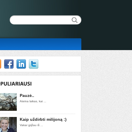
Pauzė..
Ateina laikas, kai ...
Kaip uždirbti milijoną :)
Vakar grįžau iš ...