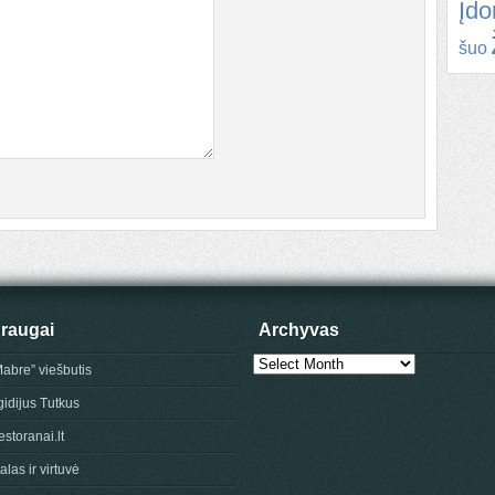
Įd
šuo
raugai
Archyvas
Archyvas
Mabre” viešbutis
gidijus Tutkus
storanai.lt
alas ir virtuvė