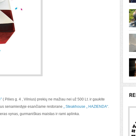
ė”
( Pilies g. 4 , Vilnius) prekių ne mažiau nei už 500 Lt. ir gaukite
aus senamiestyje esančiame restorane
„ Steakhouse „ HAZIENDA“
.
geras vynas, gurmaniškas maistas ir rami aplinka.