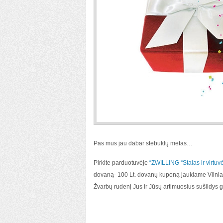
Pas mus jau dabar stebuklų metas…
Pirkite parduotuvėje
“ZWILLING “Stalas ir virtuv
dovaną- 100 Lt. dovanų kuponą jaukiame Vilni
Žvarbų rudenį Jus ir Jūsų artimuosius sušildys 