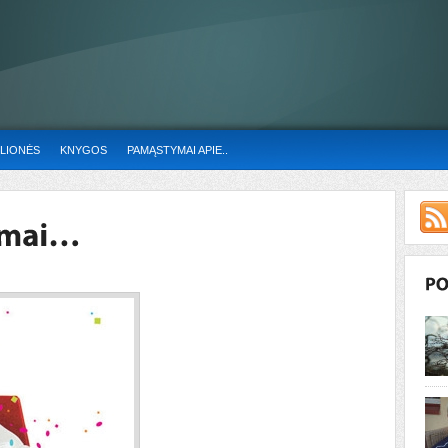
LIONĖS
KNYGOS
PAMĄSTYMAI APIE..