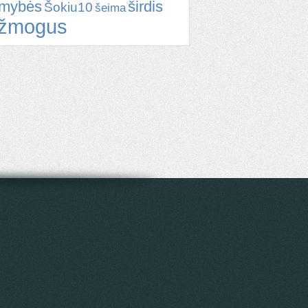
omybės
širdis
Šokiu10
šeima
žmogus