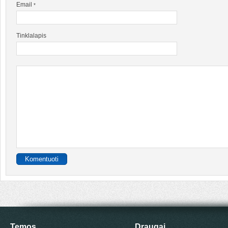
Email
*
Tinklalapis
Temos
Draugai