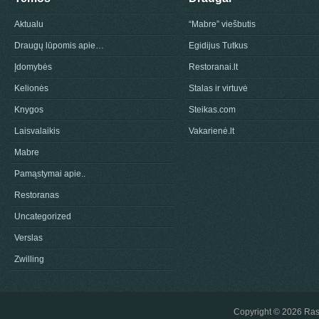
Aktualu
“Mabre” viešbutis
Draugų lūpomis apie…
Egidijus Tutkus
Įdomybės
Restoranai.lt
Kelionės
Stalas ir virtuvė
Knygos
Steikas.com
Laisvalaikis
Vakarienė.lt
Mabre
Pamąstymai apie..
Restoranas
Uncategorized
Verslas
Zwilling
Copyright © 2026
Ras