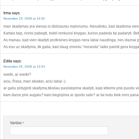
Irma
says:
November 23, 2009 at 14:52
man skaitymas yra vienas is didziausiu malonumu. Nesutinku, kad skaitoma vien
Kartais taip, norisi pabegti, todel renkuosi knygas, kurios padeda tai padaryti. Bet
As manau, kad vien skaityti profesines knygas nera labai naudinga, nes daznai pr
As esu uz skaityma, tik gaila, kad daug zmoniu “neranda” laiko paimti gera knyga i
Edita
says:
November 25, 2009 at 13:53
sveiki, ar sveiki?
aciu, Rasa, man atsakei, aciu labai:-)
ar galiu prilyginti skaityma,tiksliau pasislepima skaityti, kaip kitiems prie puodu
kam darze prie augalu? kam begiojima ar sporto sale? ar tai butu kiek nors pan
Vardas
*