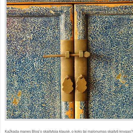
Kažkada manęs Blog’o skaitytoja klausė, o koks tai malonumas skaityti knyga