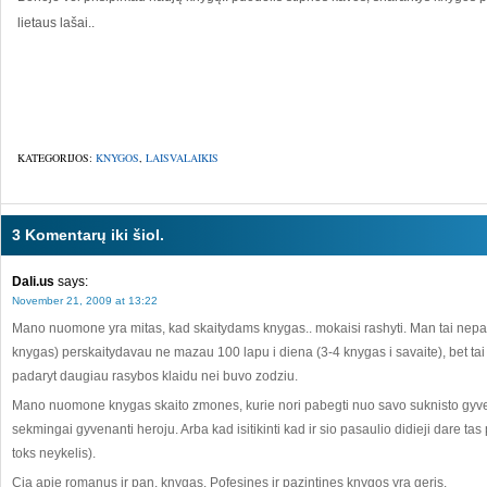
lietaus lašai..
KATEGORIJOS:
KNYGOS
,
LAISVALAIKIS
3 Komentarų iki šiol.
Dali.us
says:
November 21, 2009 at 13:22
Mano nuomone yra mitas, kad skaitydams knygas.. mokaisi rashyti. Man tai nepade
knygas) perskaitydavau ne mazau 100 lapu i diena (3-4 knygas i savaite), bet tai
padaryt daugiau rasybos klaidu nei buvo zodziu.
Mano nuomone knygas skaito zmones, kurie nori pabegti nuo savo suknisto gyveni
sekmingai gyvenanti heroju. Arba kad isitikinti kad ir sio pasaulio didieji dare tas p
toks neykelis).
Cia apie romanus ir pan. knygas. Pofesines ir pazintines knygos yra geris.