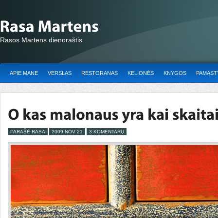
Rasos Martens dienoraštis
APIE MANE
VERSLAS
RESTORANAS
KELIONĖS
KNYGOS
PAMĄSTY
PARAŠĖ RASA
2009 NOV 21
3 KOMENTARŲ