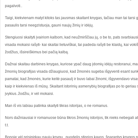
pagalvoti..
Taigi, kiekvienam matyt kitoks tas jausmas skaitant knygas, tačiau man tai tarsi 
pasaulis tarsi neegzistuoja, gauni naujų žinių ir idėjų.
Stengiuosi skaityti įvairiom kalbom, kad neužmirščiau jų, o be to, pats svarbiaus
visada mokaisi rašyti- kai skaitai lietuviškai, tai padeda rašyti be klaidų, kai vo
žodžius, išsireiškimus bei pačią kalbą.
Dažnai skaitau darbines knygas, kuriose ypač daug įdomių idėjų restoranui, ma
žmonių biografijas visada džiaugiuosi, kad žmonės sugeba išgyventi esant sunk
pamatai, kad žmonės, kurie keitė pasaulį ir buvo labai žinomi, išgyvendavo vis
kaip ir kiekvienas iš mūsų. Skaitant istorinių asmenybių biografijas po to geriau 
įvykius..žodžiu, ir vėl mokaisi.
Man iš vis labiau patinka skaityti tikras istorijas, o ne romanus.
Nors dažniausiai ir romanuose būna tikros žmonių istorijos, tik nieks nebegali atrin
t.t.
Bonoje vėl prisipirkau naujų knygų.. puodelis stiprios kavos, šnarantys knygos pu