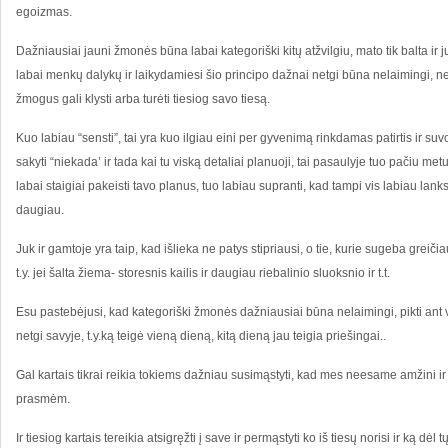
egoizmas.
Dažniausiai jauni žmonės būna labai kategoriški kitų atžvilgiu, mato tik balta ir 
labai menkų dalykų ir laikydamiesi šio principo dažnai netgi būna nelaimingi, nes
žmogus gali klysti arba turėti tiesiog savo tiesą.
Kuo labiau “sensti”, tai yra kuo ilgiau eini per gyvenimą rinkdamas patirtis ir s
sakyti “niekada’ ir tada kai tu viską detaliai planuoji, tai pasaulyje tuo pačiu met
labai staigiai pakeisti tavo planus, tuo labiau supranti, kad tampi vis labiau lank
daugiau.
Juk ir gamtoje yra taip, kad išlieka ne patys stipriausi, o tie, kurie sugeba greičia
t.y. jei šalta žiema- storesnis kailis ir daugiau riebalinio sluoksnio ir t.t.
Esu pastebėjusi, kad kategoriški žmonės dažniausiai būna nelaimingi, pikti ant 
netgi savyje, t.y.ką teigė vieną dieną, kitą dieną jau teigia priešingai..
Gal kartais tikrai reikia tokiems dažniau susimąstyti, kad mes neesame amžini ir
prasmėm.
Ir tiesiog kartais tereikia atsigręžti į save ir permąstyti ko iš tiesų norisi ir ką dėl 