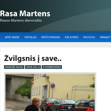
Rasos Martens dienoraštis
APIE MANE
VERSLAS
RESTORANAS
KELIONĖS
KNYGOS
PAMĄSTY
PARAŠĖ RASA
2009 JUL 9
5 KOMENTARŲ