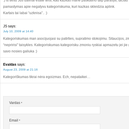
:) Is tiesu Jus dalinai esate teisi, kad kazkas mane paskatino taip parasyti, taciau ta
pamastymas apie negatyvu kategoriskuma, kuri kazkas skleidzia aplink.
Kartais tai labai “uzknisa”.. :)
JS
says:
July 10, 2009 at 14:40
Kategoriskumas man asocijuojasi su patirties, supratimo stokojimu. Sitaucijos, zmo
“nepririsi” taisykles. Kategoriskumas kategorisku zmoniu ryskiai apmazetu jei jie 
savo nosies galiuka :)
Evaldas
says:
August 23, 2009 at 21:16
Kategoriškumas tikrai nėra egoizmas. Ech, nepataikei…
Vardas
*
Email
*