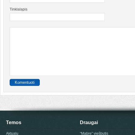
Tinklalapis
Temos
Draugai
Aktualu
“Mabre” viešbutis