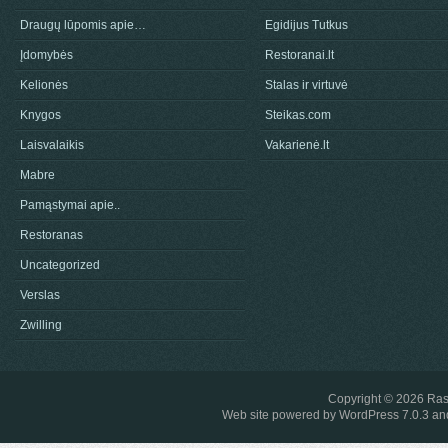
Draugų lūpomis apie…
Egidijus Tutkus
Įdomybės
Restoranai.lt
Kelionės
Stalas ir virtuvė
Knygos
Steikas.com
Laisvalaikis
Vakarienė.lt
Mabre
Pamąstymai apie..
Restoranas
Uncategorized
Verslas
Zwilling
Copyright © 2026
Ras
Web site powered by
WordPress 7.0.3
and