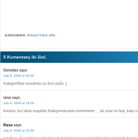
KATEGORIJOS:
PAMĄSTYMAI APIE..
5 Komentarų iki šiol.
Deividas
says:
July 9, 2009 at 03:49
Kategoriškai nesutinku su šiuo įrašu ;]
rene
says:
July 9, 2009 at 19:28
Kazkas Jus labai supykde.Kategoriskumas-mmmmmm…. tai visai ne taip ,kaip cia
Rasa
says:
July 9, 2009 at 19:39