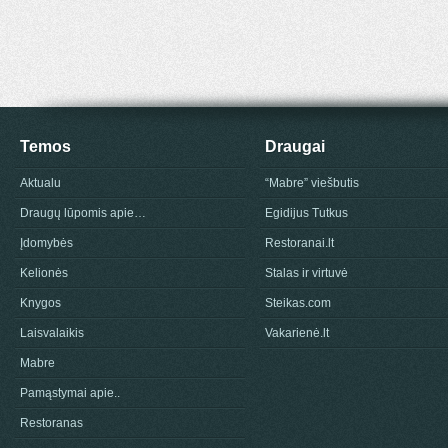
Temos
Draugai
Aktualu
“Mabre” viešbutis
Draugų lūpomis apie…
Egidijus Tutkus
Įdomybės
Restoranai.lt
Kelionės
Stalas ir virtuvė
Knygos
Steikas.com
Laisvalaikis
Vakarienė.lt
Mabre
Pamąstymai apie..
Restoranas