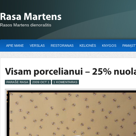
Rasos Martens dienoraštis
APIE MANE
VERSLAS
RESTORANAS
KELIONĖS
KNYGOS
PAMĄSTY
PARAŠĖ RASA
2009 OCT 1
1 KOMENTARAS