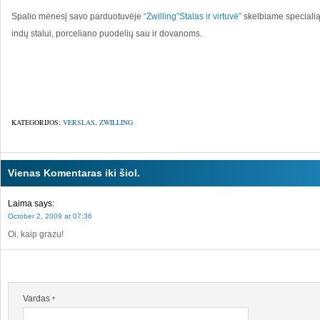
Spalio mėnesį savo parduotuvėje
“Zwilling”Stalas ir virtuvė”
skelbiame specialią 
indų stalui, porceliano puodelių sau ir dovanoms.
KATEGORIJOS:
VERSLAS
,
ZWILLING
Vienas Komentaras iki šiol.
Laima
says:
October 2, 2009 at 07:36
Oi, kaip grazu!
Vardas
*