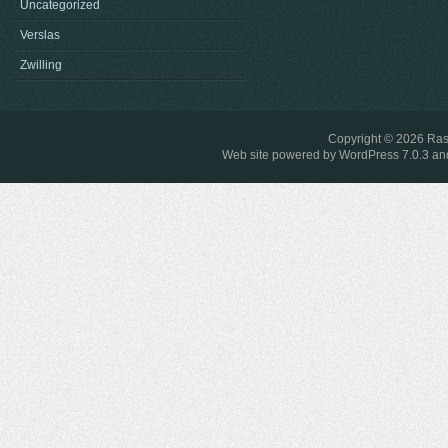
Uncategorized
Verslas
Zwilling
Copyright © 2026
Ras
Web site powered by
WordPress 7.0.3
and